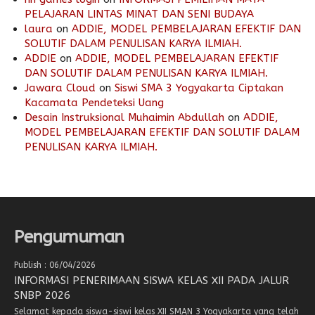
PELAJARAN LINTAS MINAT DAN SENI BUDAYA
laura
on
ADDIE, MODEL PEMBELAJARAN EFEKTIF DAN
SOLUTIF DALAM PENULISAN KARYA ILMIAH.
ADDIE
on
ADDIE, MODEL PEMBELAJARAN EFEKTIF
DAN SOLUTIF DALAM PENULISAN KARYA ILMIAH.
Jawara Cloud
on
Siswi SMA 3 Yogyakarta Ciptakan
Kacamata Pendeteksi Uang
Desain Instruksional Muhaimin Abdullah
on
ADDIE,
MODEL PEMBELAJARAN EFEKTIF DAN SOLUTIF DALAM
PENULISAN KARYA ILMIAH.
Pengumuman
Publish : 06/04/2026
INFORMASI PENERIMAAN SISWA KELAS XII PADA JALUR
SNBP 2026
Selamat kepada siswa-siswi kelas XII SMAN 3 Yogyakarta yang telah