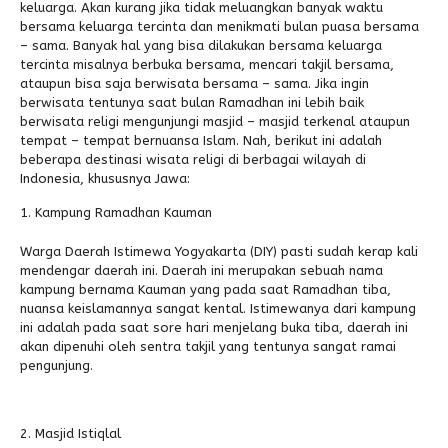
keluarga. Akan kurang jika tidak meluangkan banyak waktu
bersama keluarga tercinta dan menikmati bulan puasa bersama
Alumni
Kegiatan Kemitraan
Penbes 2026
Antologi Puisi 1
– sama. Banyak hal yang bisa dilakukan bersama keluarga
tercinta misalnya berbuka bersama, mencari takjil bersama,
Antologi Puisi 2
ataupun bisa saja berwisata bersama – sama. Jika ingin
berwisata tentunya saat bulan Ramadhan ini lebih baik
Antologi Puisi 3
berwisata religi mengunjungi masjid – masjid terkenal ataupun
tempat – tempat bernuansa Islam. Nah, berikut ini adalah
Antologi Puisi 4
beberapa destinasi wisata religi di berbagai wilayah di
Indonesia, khususnya Jawa:
Antologi Cerpen B.Inggris
Kampung Ramadhan Kauman
Warga Daerah Istimewa Yogyakarta (DIY) pasti sudah kerap kali
mendengar daerah ini. Daerah ini merupakan sebuah nama
kampung bernama Kauman yang pada saat Ramadhan tiba,
nuansa keislamannya sangat kental. Istimewanya dari kampung
ini adalah pada saat sore hari menjelang buka tiba, daerah ini
akan dipenuhi oleh sentra takjil yang tentunya sangat ramai
pengunjung.
Masjid Istiqlal