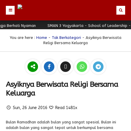
Berhati Nyaman
Beranda
SMAN 3 Yogyakarta - School of Leadership - Jogj
Profil
You are here :
Home
-
Tak Berkategori
- Asyiknya Berwisata
Religi Bersama Keluarga
Berita
Identitas Sekolah
Direktori
Visi-Misi
Terbaru
Keunggulan
Struktur Organisasi
Editorial
Guru & Karyawan
Galeri
Sejarah
Blog Guru
Prestasi
Asyiknya Berwisata Religi Bersama
Download
Seragam
Padmanaba Smart Service
Foto
Keluarga
Hubungi Kami
Kolom Siswa
Majalah Digital
Video
Sun, 26 June 2016
Read 1481x
Bulletin
Pengumuman
Karya Siswa
Link Referensi
Fasilitas
Padnews
Progresif #37
Bulan Ramadhan adalah bulan yang sangat spesial. Bulan ini
adalah bulan yang sangat tepat untuk berkumpul bersama
PPDB
Eskul
Majalah Progresif
Event Padmanaba
Padstory