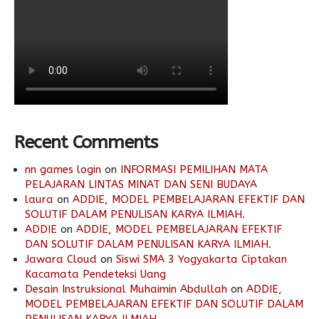
Recent Comments
nn games login
on
INFORMASI PEMILIHAN MATA
PELAJARAN LINTAS MINAT DAN SENI BUDAYA
laura
on
ADDIE, MODEL PEMBELAJARAN EFEKTIF DAN
SOLUTIF DALAM PENULISAN KARYA ILMIAH.
ADDIE
on
ADDIE, MODEL PEMBELAJARAN EFEKTIF
DAN SOLUTIF DALAM PENULISAN KARYA ILMIAH.
Jawara Cloud
on
Siswi SMA 3 Yogyakarta Ciptakan
Kacamata Pendeteksi Uang
Desain Instruksional Muhaimin Abdullah
on
ADDIE,
MODEL PEMBELAJARAN EFEKTIF DAN SOLUTIF DALAM