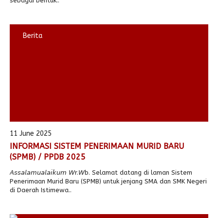
sebagai bentuk..
Berita
11 June 2025
INFORMASI SISTEM PENERIMAAN MURID BARU
(SPMB) / PPDB 2025
𝘈𝘴𝘴𝘢𝘭𝘢𝘮𝘶𝘢𝘭𝘢𝘪𝘬𝘶𝘮 𝘞r.𝘞b. Selamat datang di laman Sistem
Penerimaan Murid Baru (SPMB) untuk jenjang SMA dan SMK Negeri
di Daerah Istimewa..