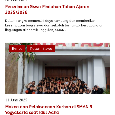
20 June 2025
Penerimaan Siswa Pindahan Tahun Ajaran
Alumni
Kegiatan Kemitraan
Penbes 2026
Antologi Puisi 1
2025/2026
Antologi Puisi 2
Dalam rangka memenuhi daya tampung dan memberikan
kesempatan bagi siswa dari sekolah lain untuk bergabung di
Antologi Puisi 3
lingkungan akademik unggulan, SMAN..
Antologi Puisi 4
Antologi Cerpen B.Inggris
Berita
Kolom Siswa
11 June 2025
Makna dan Pelaksanaan Kurban di SMAN 3
Yogyakarta saat Idul Adha