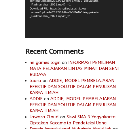
content/uploads/2022/01/Profil-SMAN-3-Yogyakarta-
_Padmanaba_-2021.mp4?_=1
Download File: https://sma3jogja.sch.id/wp-
content/uploads/2022/01/Profil-SMAN-3-Yogyakarta-
_Padmanaba_-2021.mp4?_=1
Recent Comments
nn games login
on
INFORMASI PEMILIHAN
MATA PELAJARAN LINTAS MINAT DAN SENI
BUDAYA
laura
on
ADDIE, MODEL PEMBELAJARAN
EFEKTIF DAN SOLUTIF DALAM PENULISAN
KARYA ILMIAH.
ADDIE
on
ADDIE, MODEL PEMBELAJARAN
EFEKTIF DAN SOLUTIF DALAM PENULISAN
KARYA ILMIAH.
Jawara Cloud
on
Siswi SMA 3 Yogyakarta
Ciptakan Kacamata Pendeteksi Uang