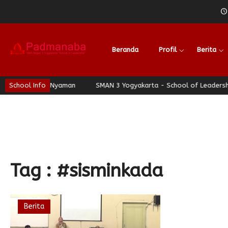
Beranda
Profil
Berita
gja Berhati Nyaman
School Info
SMAN 3 Yogyakarta - School of Leadership - 
Tag : #sisminkada
Berita