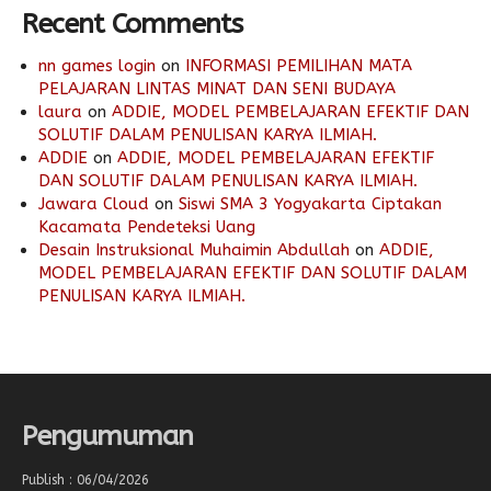
Recent Comments
nn games login
on
INFORMASI PEMILIHAN MATA
PELAJARAN LINTAS MINAT DAN SENI BUDAYA
laura
on
ADDIE, MODEL PEMBELAJARAN EFEKTIF DAN
SOLUTIF DALAM PENULISAN KARYA ILMIAH.
ADDIE
on
ADDIE, MODEL PEMBELAJARAN EFEKTIF
DAN SOLUTIF DALAM PENULISAN KARYA ILMIAH.
Jawara Cloud
on
Siswi SMA 3 Yogyakarta Ciptakan
Kacamata Pendeteksi Uang
Desain Instruksional Muhaimin Abdullah
on
ADDIE,
MODEL PEMBELAJARAN EFEKTIF DAN SOLUTIF DALAM
PENULISAN KARYA ILMIAH.
Pengumuman
Publish : 06/04/2026