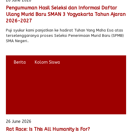
26 June 2026
Pengumuman Hasil Seleksi dan Informasi Daftar
Alumni
Kegiatan Kemitraan
Penbes 2026
Antologi Puisi 1
Ulang Murid Baru SMAN 3 Yogyakarta Tahun Ajaran
2026-2027
Antologi Puisi 2
Puji syukur kami panjatkan ke hadirat Tuhan Yang Maha Esa atas
Antologi Puisi 3
terselenggaranya proses Seleksi Penerimaan Murid Baru (SPMB)
SMA Negeri..
Antologi Puisi 4
Antologi Cerpen B.Inggris
Berita
Kolom Siswa
26 June 2026
Rat Race: Is This All Humanity is For?