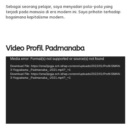
Sebagai seorang pelajar, saya menyadari pola-pola yang
terjadi pada manusia di era modern ini. Saya prihatin terhadap
bagaimana kapitalisme modern..
Video Profil Padmanaba
Video
Media error: Format(s) not supported or source(s) not found
Player
Download File: https://sma3jogja.sch.id/wp-content/uploads/2022/01/Profil-SMAN-
3-Yogyakarta-_Padmanaba_-2021.mp4?_=1
Download File: https://sma3jogja.sch.id/wp-content/uploads/2022/01/Profil-SMAN-
3-Yogyakarta-_Padmanaba_-2021.mp4?_=1