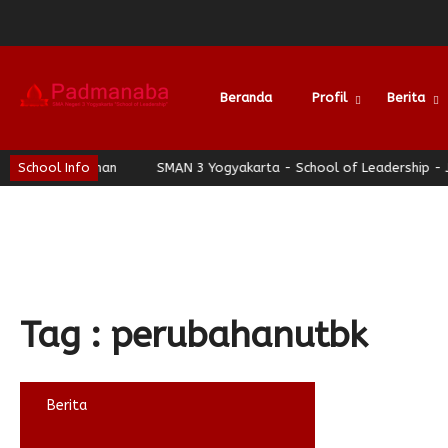
Beranda
Profil
Berita
hati Nyaman
School Info
SMAN 3 Yogyakarta - School of Leadership - Jogja B
Tag : perubahanutbk
Berita