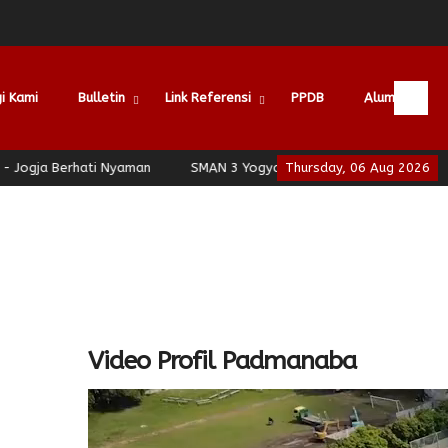
i Kami
Bulletin
Link Referensi
PPDB
Alumni
a Berhati Nyaman
SMAN 3 Yogyakarta - School of Leadership - Jo
Thursday, 06 Aug 2026
Video Profil Padmanaba