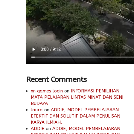
Recent Comments
nn games login
on
INFORMASI PEMILIHAN
MATA PELAJARAN LINTAS MINAT DAN SENI
BUDAYA
laura
on
ADDIE, MODEL PEMBELAJARAN
EFEKTIF DAN SOLUTIF DALAM PENULISAN
KARYA ILMIAH.
ADDIE
on
ADDIE, MODEL PEMBELAJARAN