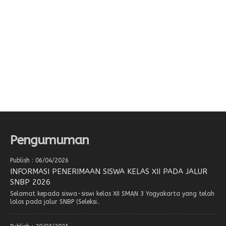
Pengumuman
Publish : 06/04/2026
INFORMASI PENERIMAAN SISWA KELAS XII PADA JALUR
SNBP 2026
Selamat kepada siswa-siswi kelas XII SMAN 3 Yogyakarta yang telah
lolos pada jalur SNBP (Seleksi..