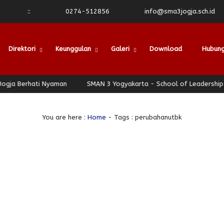
:
:
0274-512856
info@sma3jogja.sch.id
Direktori
Keunggulan
Galeri
Download
Hubung
erhati Nyaman
SMAN 3 Yogyakarta - School of Leadership - Jogj
You are here :
Home
-
Tags : perubahanutbk