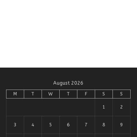
August 2026
M
T
W
T
F
S
S
1
2
3
4
5
6
7
8
9