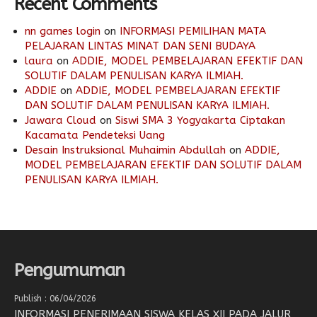
Recent Comments
nn games login
on
INFORMASI PEMILIHAN MATA
PELAJARAN LINTAS MINAT DAN SENI BUDAYA
laura
on
ADDIE, MODEL PEMBELAJARAN EFEKTIF DAN
SOLUTIF DALAM PENULISAN KARYA ILMIAH.
ADDIE
on
ADDIE, MODEL PEMBELAJARAN EFEKTIF
DAN SOLUTIF DALAM PENULISAN KARYA ILMIAH.
Jawara Cloud
on
Siswi SMA 3 Yogyakarta Ciptakan
Kacamata Pendeteksi Uang
Desain Instruksional Muhaimin Abdullah
on
ADDIE,
MODEL PEMBELAJARAN EFEKTIF DAN SOLUTIF DALAM
PENULISAN KARYA ILMIAH.
Pengumuman
Publish : 06/04/2026
INFORMASI PENERIMAAN SISWA KELAS XII PADA JALUR