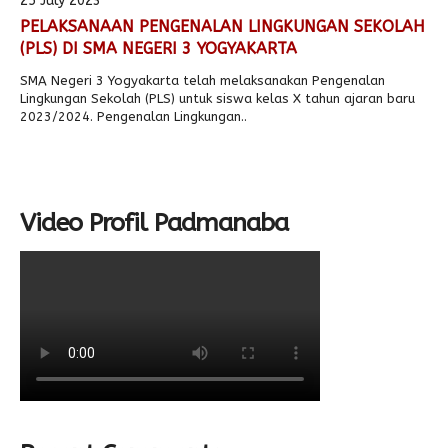
25 July 2023
PELAKSANAAN PENGENALAN LINGKUNGAN SEKOLAH
Alumni
Kegiatan Kemitraan
Penbes 2026
Antologi Puisi 1
(PLS) DI SMA NEGERI 3 YOGYAKARTA
Antologi Puisi 2
SMA Negeri 3 Yogyakarta telah melaksanakan Pengenalan
Lingkungan Sekolah (PLS) untuk siswa kelas X tahun ajaran baru
Antologi Puisi 3
2023/2024. Pengenalan Lingkungan..
Antologi Puisi 4
Antologi Cerpen B.Inggris
Video Profil Padmanaba