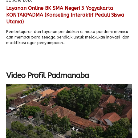
21 June 2020
Layanan Online BK SMA Negeri 3 Yogyakarta
Alumni
Kegiatan Kemitraan
Penbes 2026
Antologi Puisi 1
KONTAKPADMA (Konseling Interaktif Peduli Siswa
Utama)
Antologi Puisi 2
Pembelajaran dan layanan pendidikan di masa pandemi memicu
Antologi Puisi 3
dan memacu para tenaga pendidik untuk melakukan inovasi dan
modifikasi agar penyampaian..
Antologi Puisi 4
Antologi Cerpen B.Inggris
Video Profil Padmanaba
Video
Player