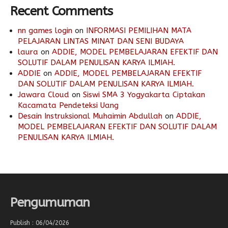
Recent Comments
nn games login
on
INFORMASI PEMILIHAN MATA
PELAJARAN LINTAS MINAT DAN SENI BUDAYA
laura
on
ADDIE, MODEL PEMBELAJARAN EFEKTIF DAN
SOLUTIF DALAM PENULISAN KARYA ILMIAH.
ADDIE
on
ADDIE, MODEL PEMBELAJARAN EFEKTIF
DAN SOLUTIF DALAM PENULISAN KARYA ILMIAH.
Jawara Cloud
on
Siswi SMA 3 Yogyakarta Ciptakan
Kacamata Pendeteksi Uang
Desain Instruksional Muhaimin Abdullah
on
ADDIE,
MODEL PEMBELAJARAN EFEKTIF DAN SOLUTIF DALAM
PENULISAN KARYA ILMIAH.
Pengumuman
Publish : 06/04/2026