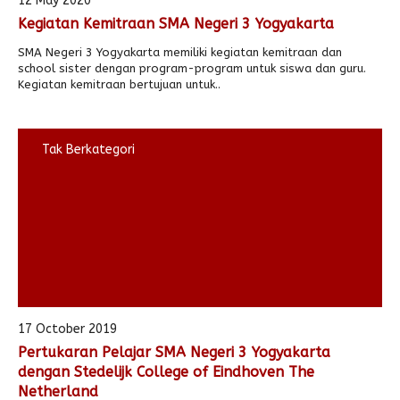
12 May 2020
Kegiatan Kemitraan SMA Negeri 3 Yogyakarta
Alumni
Kegiatan Kemitraan
Penbes 2026
Antologi Puisi 1
SMA Negeri 3 Yogyakarta memiliki kegiatan kemitraan dan
Antologi Puisi 2
school sister dengan program-program untuk siswa dan guru.
Kegiatan kemitraan bertujuan untuk..
Antologi Puisi 3
Antologi Puisi 4
Tak Berkategori
Antologi Cerpen B.Inggris
17 October 2019
Pertukaran Pelajar SMA Negeri 3 Yogyakarta
dengan Stedelijk College of Eindhoven The
Netherland