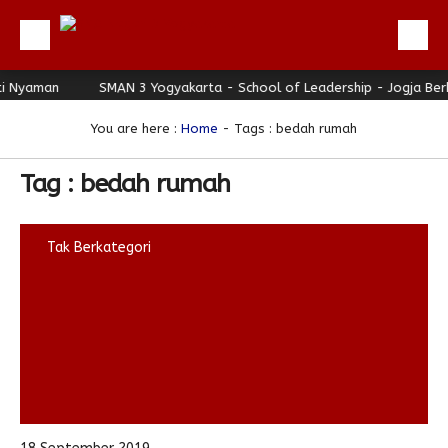
 Nyaman
Beranda
SMAN 3 Yogyakarta - School of Leadership - Jogja Berha
Profil
You are here :
Home
-
Tags : bedah rumah
Berita
Tag : bedah rumah
Direktori
Keunggulan
Tak Berkategori
Galeri
Download
Hubungi Kami
Bulletin
Link Referensi
PPDB