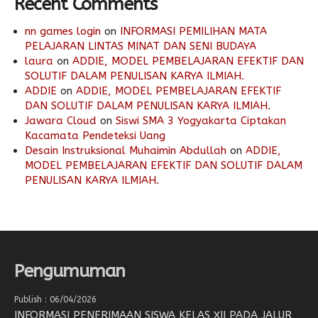
Recent Comments
nn games login
on
INFORMASI PEMILIHAN MATA
PELAJARAN LINTAS MINAT DAN SENI BUDAYA
laura
on
ADDIE, MODEL PEMBELAJARAN EFEKTIF DAN
SOLUTIF DALAM PENULISAN KARYA ILMIAH.
ADDIE
on
ADDIE, MODEL PEMBELAJARAN EFEKTIF
DAN SOLUTIF DALAM PENULISAN KARYA ILMIAH.
Jawara Cloud
on
Siswi SMA 3 Yogyakarta Ciptakan
Kacamata Pendeteksi Uang
Desain Instruksional Muhaimin Abdullah
on
ADDIE,
MODEL PEMBELAJARAN EFEKTIF DAN SOLUTIF DALAM
PENULISAN KARYA ILMIAH.
Pengumuman
Publish : 06/04/2026
INFORMASI PENERIMAAN SISWA KELAS XII PADA JALUR