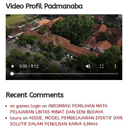
Video Profil Padmanaba
Recent Comments
nn games login
on
INFORMASI PEMILIHAN MATA
PELAJARAN LINTAS MINAT DAN SENI BUDAYA
laura
on
ADDIE, MODEL PEMBELAJARAN EFEKTIF DAN
SOLUTIF DALAM PENULISAN KARYA ILMIAH.