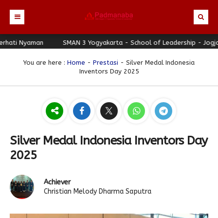
i Nyaman
Beranda
SMAN 3 Yogyakarta - School of Leadership - Jogja Ber
Profil
You are here :
Home
-
Prestasi
- Silver Medal Indonesia
Inventors Day 2025
Berita
Identitas Sekolah
Direktori
Visi-Misi
Terbaru
Keunggulan
Struktur Organisasi
Editorial
Guru & Karyawan
Galeri
Sejarah
Blog Guru
Prestasi
Silver Medal Indonesia Inventors Day
Download
Seragam
Padmanaba Smart Service
Foto
2025
Hubungi Kami
Kolom Siswa
Majalah Digital
Video
Achiever
Bulletin
Pengumuman
Karya Siswa
Christian Melody Dharma Saputra
Link Referensi
Fasilitas
Padnews
Progresif #37
PPDB
Eskul
Majalah Progresif
Event Padmanaba
Padstory