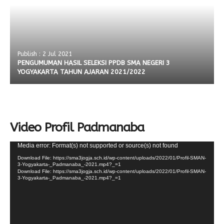
Publish : 2 Jul 2021
PENGUMUMAN HASIL SELEKSI PPDB SMA NEGERI 3
YOGYAKARTA TAHUN AJARAN 2021/2022
Video Profil Padmanaba
Video
Media error: Format(s) not supported or source(s) not found
Player
Download File: https://sma3jogja.sch.id/wp-content/uploads/2022/01/Profil-SMAN-
3-Yogyakarta-_Padmanaba_-2021.mp4?_=1
Download File: https://sma3jogja.sch.id/wp-content/uploads/2022/01/Profil-SMAN-
3-Yogyakarta-_Padmanaba_-2021.mp4?_=1