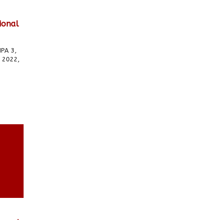
ional
IPA 3,
 2022,