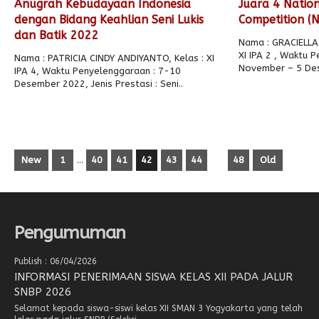
Anugrah Kebudayaan Indonesia
Juara 4 Nation
dengan Bidang Keahlian Seni Lukis
Competition (
dan Batik 2022
Nama : GRACIELLA
XI IPA 2 , Waktu 
Nama : PATRICIA CINDY ANDIYANTO, Kelas : XI
November – 5 Des
IPA 4, Waktu Penyelenggaraan : 7-10
Desember 2022, Jenis Prestasi : Seni..
New
1
…
40
41
42
43
44
48
Old
Pengumuman
Publish : 06/04/2026
INFORMASI PENERIMAAN SISWA KELAS XII PADA JALUR
SNBP 2026
Selamat kepada siswa-siswi kelas XII SMAN 3 Yogyakarta yang telah