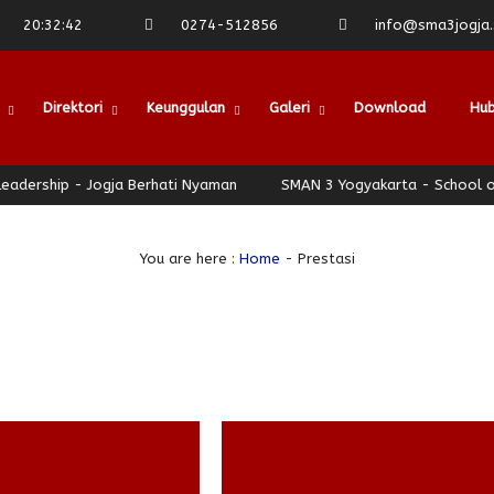
20
:
32
:
43
0274-512856
info@sma3jogja.s
Direktori
Keunggulan
Galeri
Download
Hub
ip - Jogja Berhati Nyaman
SMAN 3 Yogyakarta - School of Leade
You are here :
Home
-
Prestasi