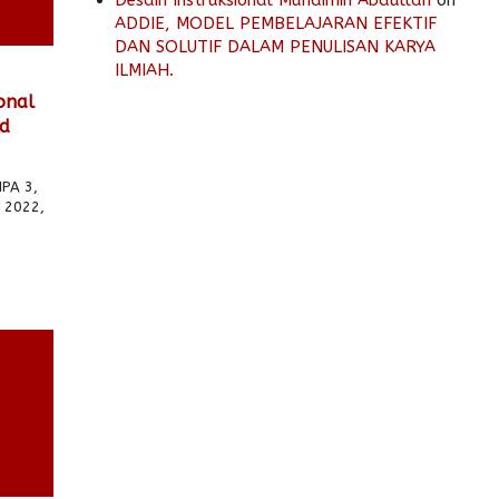
Desain Instruksional Muhaimin Abdullah
on
ADDIE, MODEL PEMBELAJARAN EFEKTIF
DAN SOLUTIF DALAM PENULISAN KARYA
ILMIAH.
onal
ad
IPA 3,
 2022,