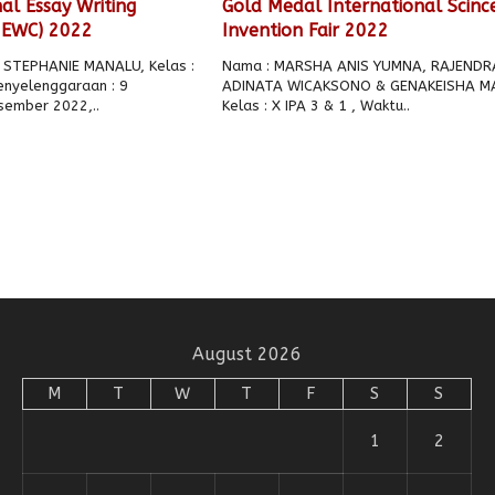
al Essay Writing
Gold Medal International Scinc
NEWC) 2022
Invention Fair 2022
 STEPHANIE MANALU, Kelas :
Nama : MARSHA ANIS YUMNA, RAJENDR
Penyelenggaraan : 9
ADINATA WICAKSONO & GENAKEISHA M
ember 2022,..
Kelas : X IPA 3 & 1 , Waktu..
August 2026
M
T
W
T
F
S
S
1
2