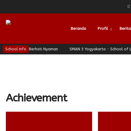
Beranda
Profil
Berita
 - Jogja Berhati Nyaman
School Info
SMAN 3 Yogyakarta - School of Leadersh
Alumni
Achievement