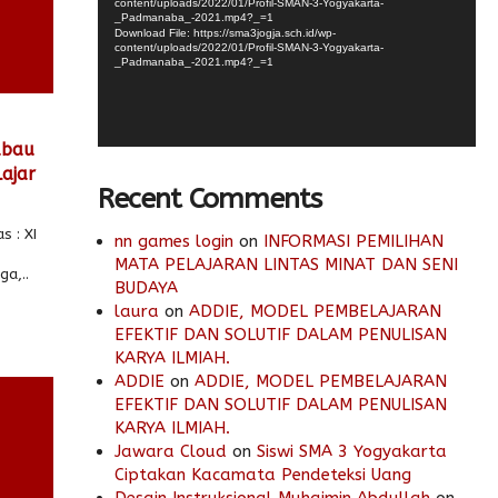
content/uploads/2022/01/Profil-SMAN-3-Yogyakarta-
_Padmanaba_-2021.mp4?_=1
Download File: https://sma3jogja.sch.id/wp-
content/uploads/2022/01/Profil-SMAN-3-Yogyakarta-
_Padmanaba_-2021.mp4?_=1
abau
lajar
Recent Comments
 : XI
nn games login
on
INFORMASI PEMILIHAN
MATA PELAJARAN LINTAS MINAT DAN SENI
ga,..
BUDAYA
laura
on
ADDIE, MODEL PEMBELAJARAN
EFEKTIF DAN SOLUTIF DALAM PENULISAN
KARYA ILMIAH.
ADDIE
on
ADDIE, MODEL PEMBELAJARAN
EFEKTIF DAN SOLUTIF DALAM PENULISAN
KARYA ILMIAH.
Jawara Cloud
on
Siswi SMA 3 Yogyakarta
Ciptakan Kacamata Pendeteksi Uang