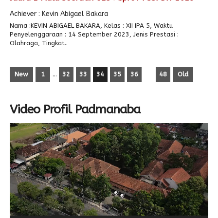
Achiever : Kevin Abigael Bakara
Nama :KEVIN ABIGAEL BAKARA, Kelas : XII IPA 5, Waktu
Penyelenggaraan : 14 September 2023, Jenis Prestasi :
Olahraga, Tingkat..
New
1
…
32
33
34
35
36
48
Old
Video Profil Padmanaba
Video
Player