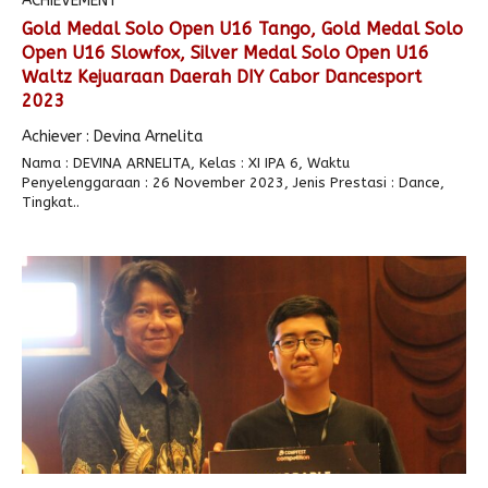
ACHIEVEMENT
Gold Medal Solo Open U16 Tango, Gold Medal Solo
Alumni
Kegiatan Kemitraan
Penbes 2026
Antologi Puisi 1
Open U16 Slowfox, Silver Medal Solo Open U16
Waltz Kejuaraan Daerah DIY Cabor Dancesport
Antologi Puisi 2
2023
Antologi Puisi 3
Achiever : Devina Arnelita
Antologi Puisi 4
Nama : DEVINA ARNELITA, Kelas : XI IPA 6, Waktu
Penyelenggaraan : 26 November 2023, Jenis Prestasi : Dance,
Antologi Cerpen B.Inggris
Tingkat..