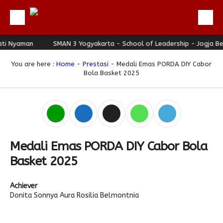
 Nyaman
Beranda
SMAN 3 Yogyakarta - School of Leadership - Jogja Berh
Profil
You are here :
Home
-
Prestasi
- Medali Emas PORDA DIY Cabor
Bola Basket 2025
Berita
Direktori
Keunggulan
Galeri
Medali Emas PORDA DIY Cabor Bola
Download
Basket 2025
Hubungi Kami
Achiever
Bulletin
Donita Sonnya Aura Rosilia Belmontnia
Link Referensi
PPDB