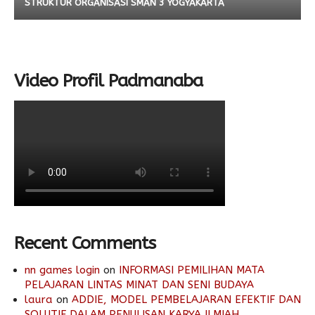
STRUKTUR ORGANISASI SMAN 3 YOGYAKARTA
Video Profil Padmanaba
Recent Comments
nn games login
on
INFORMASI PEMILIHAN MATA
PELAJARAN LINTAS MINAT DAN SENI BUDAYA
laura
on
ADDIE, MODEL PEMBELAJARAN EFEKTIF DAN
SOLUTIF DALAM PENULISAN KARYA ILMIAH.