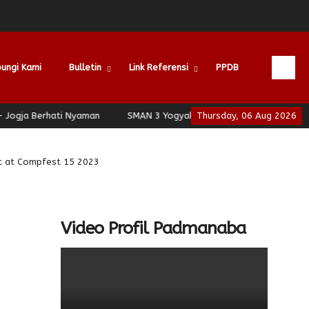
ungi Kami
Bulletin
Link Referensi
PPDB
ogja Berhati Nyaman
SMAN 3 Yogyakarta - School of Leadership -
Thursday, 06 Aug 2026
t at Compfest 15 2023
Video Profil Padmanaba