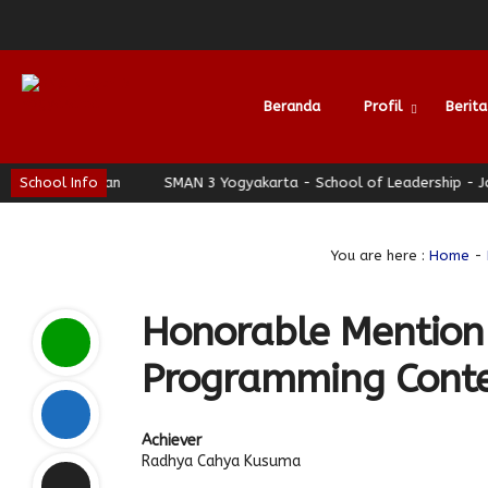
Beranda
Profil
Berita
Berhati Nyaman
School Info
SMAN 3 Yogyakarta - School of Leadership - Jogj
Alumni
You are here :
Home
-
Honorable Mention 
Programming Conte
Achiever
Radhya Cahya Kusuma