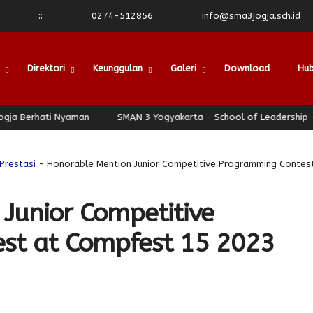
:
:
0274-512856
info@sma3jogja.sch.id
Direktori
Keunggulan
Galeri
Download
Hub
a Berhati Nyaman
SMAN 3 Yogyakarta - School of Leadership - J
Prestasi
- Honorable Mention Junior Competitive Programming Contes
Junior Competitive
st at Compfest 15 2023