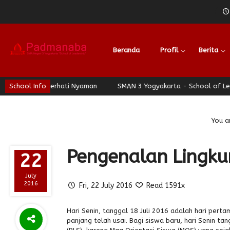
Beranda
Profil
Berita
 - Jogja Berhati Nyaman
School Info
SMAN 3 Yogyakarta - School of Leaders
You a
Pengenalan Lingku
22
July
2016
Fri, 22 July 2016
Read 1591x
Hari Senin, tanggal 18 Juli 2016 adalah hari per
panjang telah usai. Bagi siswa baru, hari Senin t