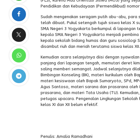
(PLS), karena Maa Orientasi Siswa (MOS) yang seja
Pendidikan dan Kebudayaan (Permendikbud) nomor
Sudah mengenakan seragam putih abu-abu, para 
telah dibuat. Pukul setengah tujuh siswa kelas X 
SMA Negeri 3 Yogyakarta berkumpul di lapangan te
kepala SMA Negeri 3 Yogyakarta menjadi pembina u
kepala sekolah bidang humas dan guru sosiologi
disambut riuh dan meriah terutama siswa kelas XII.
Kemudian acara selanjutnya diisi dengan syawalan
panjang dari lapangan tengah, memutari deret kim
saling memberi semangat. Jadwal selanjutnya dila
Bimbingan Konseling (BK), materi kurikulum oleh Ba
materi kesiswaan oleh Bapak Sumaryoto, SPd, MPd
Agus Santoso, materi sarana dan prasarana oleh 
prasarana, dan materi Tata Usaha (TU). Kemudian, 
petugas upacara. Pengenalan Lingkungan Sekolah ha
kelas XI dan XII belum efektif.
Penulis: Amalia Ramadhani