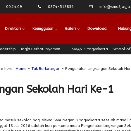
00
:
24
:
09
0274-512856
info@sma3jogja.s
Direktori
Keunggulan
Galeri
Download
Hubung
hip - Jogja Berhati Nyaman
SMAN 3 Yogyakarta - School of Leade
re here :
Home
-
Tak Berkategori
- Pengenalan Lingkungan Sekolah Har
ngan Sekolah Hari Ke-1
tama masuk sekolah bagi siswa SMA Negeri 3 Yogyakarta setelah masa li
anggal 18 Juli 2016 adalah hari pertama masa Pengenalan Lingkungan Se