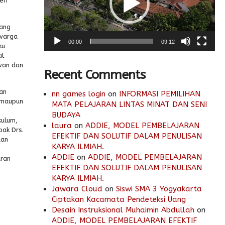
eri
ang
 warga
00:00
09:12
ku
il
wan dan
Recent Comments
an
nn games login
on
INFORMASI PEMILIHAN
 maupun
MATA PELAJARAN LINTAS MINAT DAN SENI
BUDAYA
kulum,
laura
on
ADDIE, MODEL PEMBELAJARAN
pak Drs.
EFEKTIF DAN SOLUTIF DALAM PENULISAN
dan
KARYA ILMIAH.
ADDIE
on
ADDIE, MODEL PEMBELAJARAN
aran
EFEKTIF DAN SOLUTIF DALAM PENULISAN
KARYA ILMIAH.
Jawara Cloud
on
Siswi SMA 3 Yogyakarta
Ciptakan Kacamata Pendeteksi Uang
Desain Instruksional Muhaimin Abdullah
on
ADDIE, MODEL PEMBELAJARAN EFEKTIF