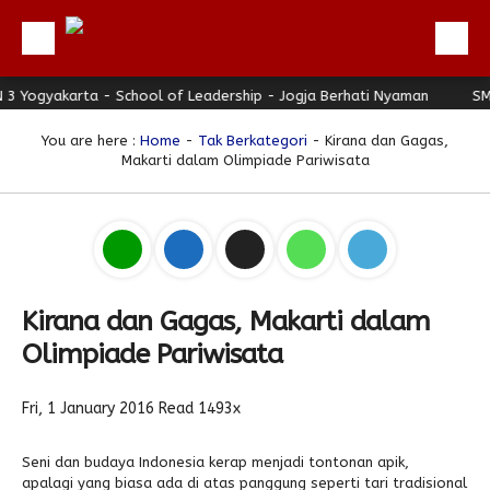
akarta - School of Leadership - Jogja Berhati Nyaman
Beranda
SMAN 3 Yo
Profil
You are here :
Home
-
Tak Berkategori
- Kirana dan Gagas,
Makarti dalam Olimpiade Pariwisata
Berita
Direktori
Keunggulan
Galeri
Kirana dan Gagas, Makarti dalam
Download
Olimpiade Pariwisata
Hubungi Kami
Fri, 1 January 2016
Read 1493x
Bulletin
Link Referensi
Seni dan budaya Indonesia kerap menjadi tontonan apik,
apalagi yang biasa ada di atas panggung seperti tari tradisional
PPDB