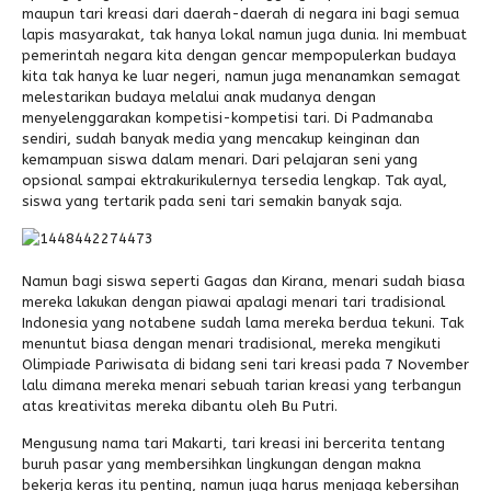
maupun tari kreasi dari daerah-daerah di negara ini bagi semua
lapis masyarakat, tak hanya lokal namun juga dunia. Ini membuat
Alumni
pemerintah negara kita dengan gencar mempopulerkan budaya
kita tak hanya ke luar negeri, namun juga menanamkan semagat
melestarikan budaya melalui anak mudanya dengan
menyelenggarakan kompetisi-kompetisi tari. Di Padmanaba
sendiri, sudah banyak media yang mencakup keinginan dan
kemampuan siswa dalam menari. Dari pelajaran seni yang
opsional sampai ektrakurikulernya tersedia lengkap. Tak ayal,
siswa yang tertarik pada seni tari semakin banyak saja.
Namun bagi siswa seperti Gagas dan Kirana, menari sudah biasa
mereka lakukan dengan piawai apalagi menari tari tradisional
Indonesia yang notabene sudah lama mereka berdua tekuni. Tak
menuntut biasa dengan menari tradisional, mereka mengikuti
Olimpiade Pariwisata di bidang seni tari kreasi pada 7 November
lalu dimana mereka menari sebuah tarian kreasi yang terbangun
atas kreativitas mereka dibantu oleh Bu Putri.
Mengusung nama tari Makarti, tari kreasi ini bercerita tentang
buruh pasar yang membersihkan lingkungan dengan makna
bekerja keras itu penting, namun juga harus menjaga kebersihan