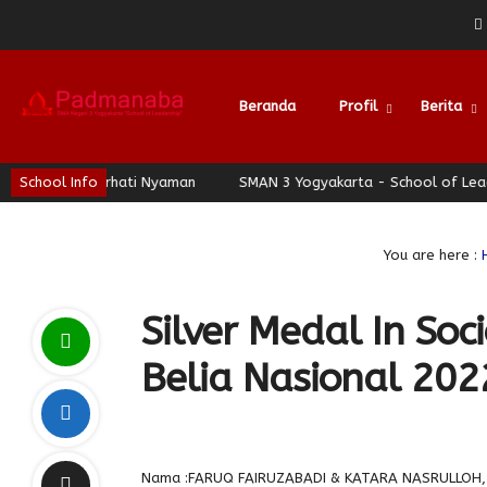
Beranda
Profil
Berita
 - Jogja Berhati Nyaman
School Info
SMAN 3 Yogyakarta - School of Leadersh
You are here :
Silver Medal In So
Belia Nasional 202
Nama :FARUQ FAIRUZABADI & KATARA NASRULLOH, Ke