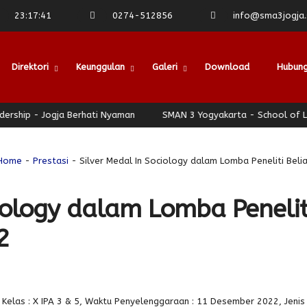
23
:
17
:
42
0274-512856
info@sma3jogja.s
Direktori
Keunggulan
Galeri
Download
Hubung
ip - Jogja Berhati Nyaman
SMAN 3 Yogyakarta - School of Leade
Home
-
Prestasi
- Silver Medal In Sociology dalam Lomba Peneliti Beli
ciology dalam Lomba Penelit
2
las : X IPA 3 & 5, Waktu Penyelenggaraan : 11 Desember 2022, Jenis