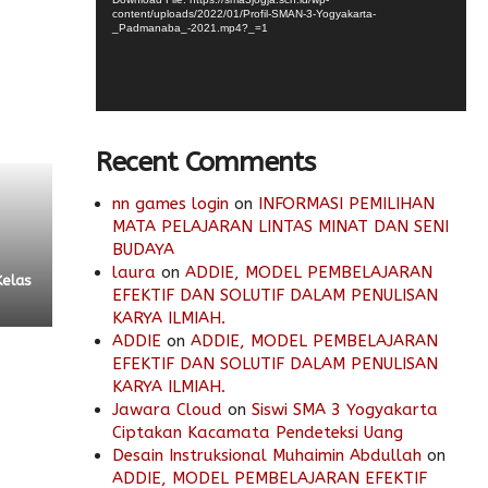
content/uploads/2022/01/Profil-SMAN-3-Yogyakarta-
_Padmanaba_-2021.mp4?_=1
Recent Comments
nn games login
on
INFORMASI PEMILIHAN
MATA PELAJARAN LINTAS MINAT DAN SENI
BUDAYA
laura
on
ADDIE, MODEL PEMBELAJARAN
Kelas
EFEKTIF DAN SOLUTIF DALAM PENULISAN
KARYA ILMIAH.
ADDIE
on
ADDIE, MODEL PEMBELAJARAN
EFEKTIF DAN SOLUTIF DALAM PENULISAN
KARYA ILMIAH.
Jawara Cloud
on
Siswi SMA 3 Yogyakarta
Ciptakan Kacamata Pendeteksi Uang
Desain Instruksional Muhaimin Abdullah
on
ADDIE, MODEL PEMBELAJARAN EFEKTIF