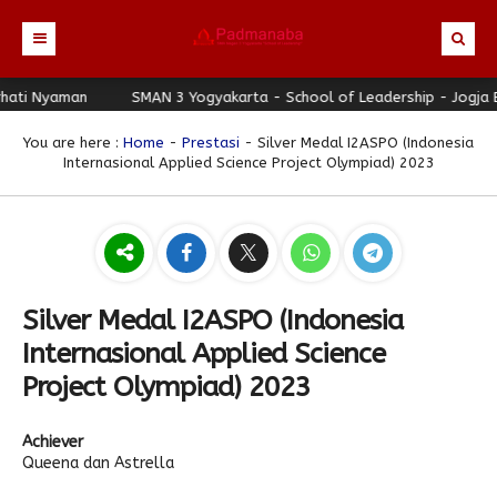
i Nyaman
Beranda
SMAN 3 Yogyakarta - School of Leadership - Jogja Berh
Profil
You are here :
Home
-
Prestasi
- Silver Medal I2ASPO (Indonesia
Internasional Applied Science Project Olympiad) 2023
Berita
Identitas Sekolah
Direktori
Visi-Misi
Terbaru
Keunggulan
Struktur Organisasi
Editorial
Guru & Karyawan
Galeri
Sejarah
Blog Guru
Prestasi
Silver Medal I2ASPO (Indonesia
Download
Seragam
Padmanaba Smart Service
Foto
Internasional Applied Science
Hubungi Kami
Kolom Siswa
Majalah Digital
Video
Project Olympiad) 2023
Bulletin
Pengumuman
Karya Siswa
Achiever
Link Referensi
Fasilitas
Padnews
Progresif #37
Queena dan Astrella
PPDB
Eskul
Majalah Progresif
Event Padmanaba
Padstory