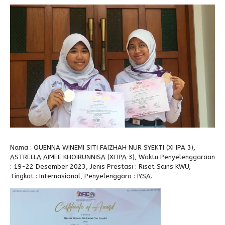
Alumni
Kegiatan Kemitraan
Penbes 2026
Antologi Puisi 1
Antologi Puisi 2
Antologi Puisi 3
Antologi Puisi 4
Antologi Cerpen B.Inggris
Nama : QUENNA WINEMI SITI FAIZHAH NUR SYEKTI (XI IPA 3),
ASTRELLA AIMEE KHOIRUNNISA (XI IPA 3), Waktu Penyelenggaraan
: 19-22 Desember 2023, Jenis Prestasi : Riset Sains KWU,
Tingkat : Internasional, Penyelenggara : IYSA.