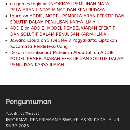
nn games login
on
INFORMASI PEMILIHAN MATA
PELAJARAN LINTAS MINAT DAN SENI BUDAYA
laura
on
ADDIE, MODEL PEMBELAJARAN EFEKTIF DAN
SOLUTIF DALAM PENULISAN KARYA ILMIAH.
ADDIE
on
ADDIE, MODEL PEMBELAJARAN EFEKTIF
DAN SOLUTIF DALAM PENULISAN KARYA ILMIAH.
Jawara Cloud
on
Siswi SMA 3 Yogyakarta Ciptakan
Kacamata Pendeteksi Uang
Desain Instruksional Muhaimin Abdullah
on
ADDIE,
MODEL PEMBELAJARAN EFEKTIF DAN SOLUTIF DALAM
PENULISAN KARYA ILMIAH.
Pengumuman
Publish : 06/04/2026
INFORMASI PENERIMAAN SISWA KELAS XII PADA JALUR
SNBP 2026