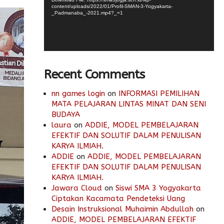
content/uploads/2022/01/Profil-SMAN-3-Yogyakarta-
_Padmanaba_-2021.mp4?_=1
Recent Comments
nn games login
on
INFORMASI PEMILIHAN
MATA PELAJARAN LINTAS MINAT DAN SENI
BUDAYA
laura
on
ADDIE, MODEL PEMBELAJARAN
EFEKTIF DAN SOLUTIF DALAM PENULISAN
KARYA ILMIAH.
ADDIE
on
ADDIE, MODEL PEMBELAJARAN
EFEKTIF DAN SOLUTIF DALAM PENULISAN
KARYA ILMIAH.
Jawara Cloud
on
Siswi SMA 3 Yogyakarta
Ciptakan Kacamata Pendeteksi Uang
Desain Instruksional Muhaimin Abdullah
on
ADDIE, MODEL PEMBELAJARAN EFEKTIF