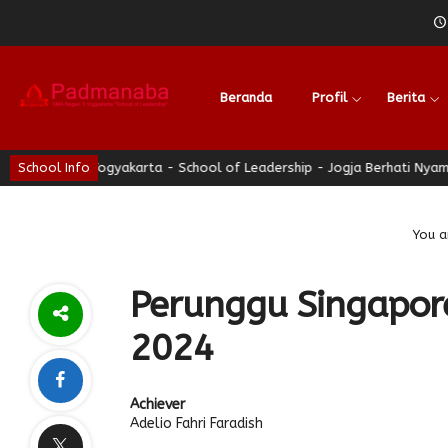
Beranda
Profil
Berita
3 Yogyakarta - School of Leadership - Jogja Berhati Nyaman
School Info
SM
You a
Perunggu Singapor
2024
Achiever
Adelio Fahri Faradish