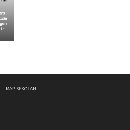
tra-
tuan
geri
21-
MAP SEKOLAH