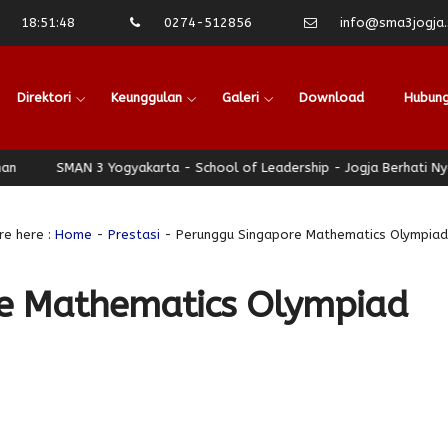
18
:
51
:
49
0274-512856
info@sma3jogja.s
Direktori
Keunggulan
Galeri
Download
Hubung
AN 3 Yogyakarta - School of Leadership - Jogja Berhati Nyaman
re here :
Home
-
Prestasi
- Perunggu Singapore Mathematics Olympia
e Mathematics Olympiad