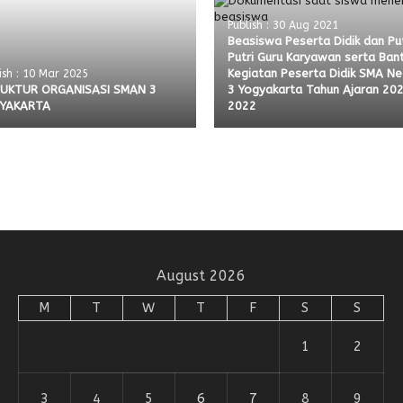
Publish : 30 Aug 2021
Beasiswa Peserta Didik dan Pu
Putri Guru Karyawan serta Ban
Kegiatan Peserta Didik SMA Ne
ish : 10 Mar 2025
UKTUR ORGANISASI SMAN 3
3 Yogyakarta Tahun Ajaran 20
YAKARTA
2022
August 2026
M
T
W
T
F
S
S
1
2
3
4
5
6
7
8
9