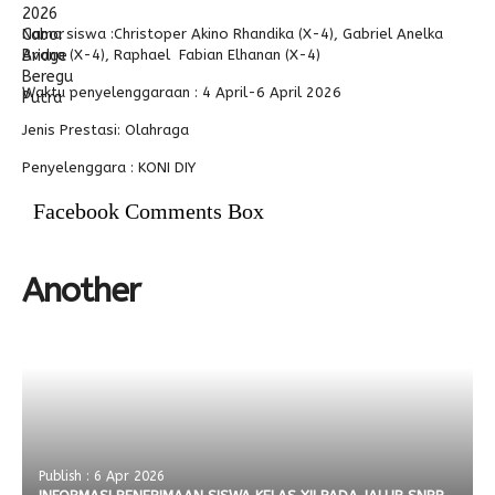
Nama siswa :Christoper Akino Rhandika (X-4), Gabriel Anelka
Alumni
Kegiatan Kemitraan
Penbes 2026
Antologi Puisi 1
Avana (X-4), Raphael Fabian Elhanan (X-4)
Antologi Puisi 2
Waktu penyelenggaraan : 4 April-6 April 2026
Antologi Puisi 3
Jenis Prestasi: Olahraga
Antologi Puisi 4
Penyelenggara : KONI DIY
Antologi Cerpen B.Inggris
Facebook Comments Box
Another
Publish : 6 Apr 2026