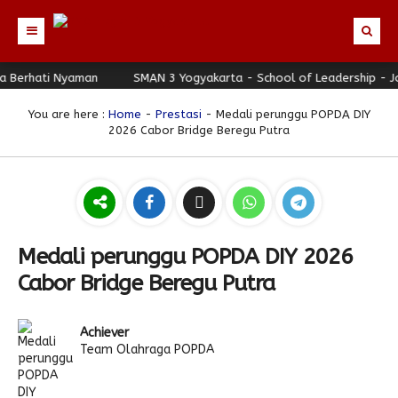
erhati Nyaman
Beranda
SMAN 3 Yogyakarta - School of Leadership - Jogj
Profil
You are here :
Home
-
Prestasi
- Medali perunggu POPDA DIY
2026 Cabor Bridge Beregu Putra
Berita
Identitas Sekolah
Direktori
Visi-Misi
Terbaru
Keunggulan
Struktur Organisasi
Editorial
Guru & Karyawan
Galeri
Sejarah
Blog Guru
Prestasi
Medali perunggu POPDA DIY 2026
Download
Seragam
Padmanaba Smart Service
Foto
Cabor Bridge Beregu Putra
Hubungi Kami
Kolom Siswa
Majalah Digital
Video
Achiever
Bulletin
Pengumuman
Karya Siswa
Team Olahraga POPDA
Link Referensi
Fasilitas
Padnews
Progresif #37
PPDB
Eskul
Majalah Progresif
Event Padmanaba
Padstory