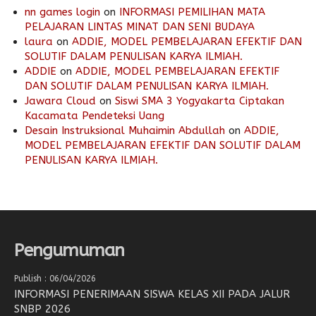
nn games login
on
INFORMASI PEMILIHAN MATA
PELAJARAN LINTAS MINAT DAN SENI BUDAYA
laura
on
ADDIE, MODEL PEMBELAJARAN EFEKTIF DAN
SOLUTIF DALAM PENULISAN KARYA ILMIAH.
ADDIE
on
ADDIE, MODEL PEMBELAJARAN EFEKTIF
DAN SOLUTIF DALAM PENULISAN KARYA ILMIAH.
Jawara Cloud
on
Siswi SMA 3 Yogyakarta Ciptakan
Kacamata Pendeteksi Uang
Desain Instruksional Muhaimin Abdullah
on
ADDIE,
MODEL PEMBELAJARAN EFEKTIF DAN SOLUTIF DALAM
PENULISAN KARYA ILMIAH.
Pengumuman
Publish : 06/04/2026
INFORMASI PENERIMAAN SISWA KELAS XII PADA JALUR
SNBP 2026