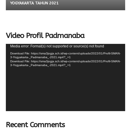
YOGYAKARTA TAHUN 2021
Video Profil Padmanaba
Video
Media error: Format(s) not supported or source(s) not found
Player
Download File: https://sma3jogja.sch.id/wp-content/uploads/2022/01/Profil-SMAN-
3-Yogyakarta-_Padmanaba_-2021.mp4?_=1
Download File: https://sma3jogja.sch.id/wp-content/uploads/2022/01/Profil-SMAN-
3-Yogyakarta-_Padmanaba_-2021.mp4?_=1
Recent Comments