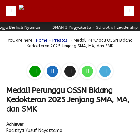
a Berhati Nyaman
Beranda
SMAN 3 Yogyakarta - School of Leadership - Jo
Profil
You are here :
Home
-
Prestasi
- Medali Perunggu OSSN Bidang
Kedokteran 2025 Jenjang SMA, MA, dan SMK
Berita
Identitas Sekolah
Direktori
Visi-Misi
Terbaru
Keunggulan
Struktur Organisasi
Editorial
Guru & Karyawan
Galeri
Sejarah
Blog Guru
Prestasi
Medali Perunggu OSSN Bidang
Download
Seragam
Padmanaba Smart Service
Foto
Kedokteran 2025 Jenjang SMA, MA,
Hubungi Kami
Kolom Siswa
Majalah Digital
Video
dan SMK
Bulletin
Pengumuman
Karya Siswa
Achiever
Link Referensi
Fasilitas
Padnews
Progresif #37
Radithya Yusuf Nayottama
PPDB
Eskul
Majalah Progresif
Event Padmanaba
Padstory