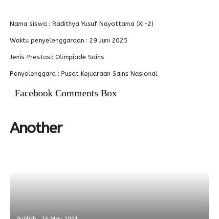
Alumni
Kegiatan Kemitraan
Penbes 2026
Antologi Puisi 1
Nama siswa : Radithya Yusuf Nayottama (XI-2)
Antologi Puisi 2
Waktu penyelenggaraan : 29 Juni 2025
Antologi Puisi 3
Jenis Prestasi: Olimpiade Sains
Antologi Puisi 4
Penyelenggara : Pusat Kejuaraan Sains Nasional
Antologi Cerpen B.Inggris
Facebook Comments Box
Another