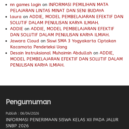
nn games login
on
INFORMASI PEMILIHAN MATA
PELAJARAN LINTAS MINAT DAN SENI BUDAYA
laura
on
ADDIE, MODEL PEMBELAJARAN EFEKTIF DAN
SOLUTIF DALAM PENULISAN KARYA ILMIAH.
ADDIE
on
ADDIE, MODEL PEMBELAJARAN EFEKTIF
DAN SOLUTIF DALAM PENULISAN KARYA ILMIAH.
Jawara Cloud
on
Siswi SMA 3 Yogyakarta Ciptakan
Kacamata Pendeteksi Uang
Desain Instruksional Muhaimin Abdullah
on
ADDIE,
MODEL PEMBELAJARAN EFEKTIF DAN SOLUTIF DALAM
PENULISAN KARYA ILMIAH.
Pengumuman
Publish : 06/04/2026
INFORMASI PENERIMAAN SISWA KELAS XII PADA JALUR
SNBP 2026