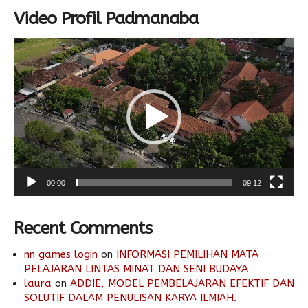
Video Profil Padmanaba
Video
Player
00:00
09:12
Recent Comments
nn games login
on
INFORMASI PEMILIHAN MATA
PELAJARAN LINTAS MINAT DAN SENI BUDAYA
laura
on
ADDIE, MODEL PEMBELAJARAN EFEKTIF DAN
SOLUTIF DALAM PENULISAN KARYA ILMIAH.