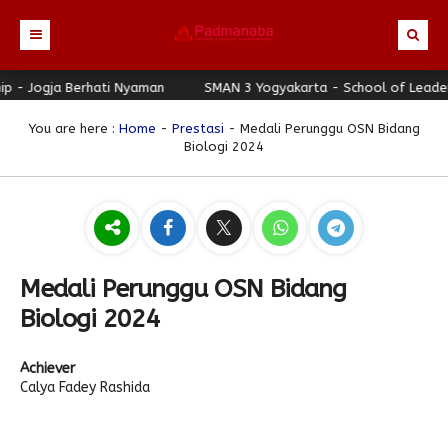
Jogja Berhati Nyaman
Beranda
SMAN 3 Yogyakarta - School of Leadership
Profil
You are here :
Home
-
Prestasi
- Medali Perunggu OSN Bidang
Biologi 2024
Berita
Identitas Sekolah
Direktori
Visi-Misi
Terbaru
Keunggulan
Struktur Organisasi
Editorial
Guru & Karyawan
Galeri
Sejarah
Blog Guru
Prestasi
Medali Perunggu OSN Bidang
Download
Seragam
Padmanaba Smart Service
Foto
Biologi 2024
Hubungi Kami
Kolom Siswa
Majalah Digital
Video
Achiever
Bulletin
Pengumuman
Karya Siswa
Calya Fadey Rashida
Link Referensi
Fasilitas
Padnews
Progresif #37
PPDB
Eskul
Majalah Progresif
Event Padmanaba
Padstory