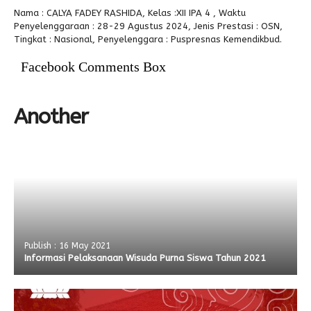
Nama : CALYA FADEY RASHIDA, Kelas :XII IPA 4 , Waktu
Alumni
Kegiatan Kemitraan
Penbes 2026
Antologi Puisi 1
Penyelenggaraan : 28-29 Agustus 2024, Jenis Prestasi : OSN,
Tingkat : Nasional, Penyelenggara : Puspresnas Kemendikbud.
Antologi Puisi 2
Facebook Comments Box
Antologi Puisi 3
Antologi Puisi 4
Another
Antologi Cerpen B.Inggris
Publish : 16 May 2021
Informasi Pelaksanaan Wisuda Purna Siswa Tahun 2021