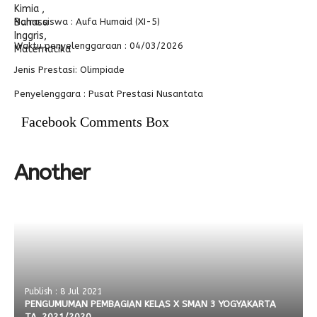
Nama siswa :
Aufa Humaid (XI-5)
Alumni
Kegiatan Kemitraan
Penbes 2026
Antologi Puisi 1
Waktu penyelenggaraan :
04/03/2026
Antologi Puisi 2
Jenis Prestasi:
Olimpiade
Antologi Puisi 3
Penyelenggara :
Pusat Prestasi Nusantata
Antologi Puisi 4
Facebook Comments Box
Antologi Cerpen B.Inggris
Another
Publish : 8 Jul 2021
PENGUMUMAN PEMBAGIAN KELAS X SMAN 3 YOGYAKARTA
TA. 2021/2020