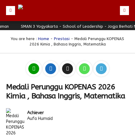
n
Beranda
SMAN 3 Yogyakarta - School of Leadership - Jogja Berhati Ny
Profil
You are here :
Home
-
Prestasi
- Medali Perunggu KOPENAS
2026 Kimia , Bahasa Inggris, Matematika
Berita
Identitas Sekolah
Direktori
Visi-Misi
Terbaru
Keunggulan
Struktur Organisasi
Editorial
Guru & Karyawan
Galeri
Sejarah
Blog Guru
Prestasi
Medali Perunggu KOPENAS 2026
Download
Seragam
Padmanaba Smart Service
Foto
Kimia , Bahasa Inggris, Matematika
Hubungi Kami
Kolom Siswa
Majalah Digital
Video
Achiever
Bulletin
Pengumuman
Karya Siswa
Aufa Humaid
Link Referensi
Fasilitas
Padnews
Progresif #37
PPDB
Eskul
Majalah Progresif
Event Padmanaba
Padstory