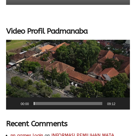
Video Profil Padmanaba
Video
Player
00:00
09:12
Recent Comments
nn games login
on
INFORMASI PEMILIHAN MATA