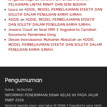
PELAJARAN LINTAS MINAT DAN SENI BUDAYA
laura
on
ADDIE, MODEL PEMBELAJARAN EFEKTIF DAN
SOLUTIF DALAM PENULISAN KARYA ILMIAH.
ADDIE
on
ADDIE, MODEL PEMBELAJARAN EFEKTIF
DAN SOLUTIF DALAM PENULISAN KARYA ILMIAH.
Jawara Cloud
on
Siswi SMA 3 Yogyakarta Ciptakan
Kacamata Pendeteksi Uang
Desain Instruksional Muhaimin Abdullah
on
ADDIE,
MODEL PEMBELAJARAN EFEKTIF DAN SOLUTIF DALAM
PENULISAN KARYA ILMIAH.
Pengumuman
Publish : 06/04/2026
INFORMASI PENERIMAAN SISWA KELAS XII PADA JALUR
SNBP 2026
Selamat kepada siswa-siswi kelas XII SMAN 3 Yogyakarta yang telah