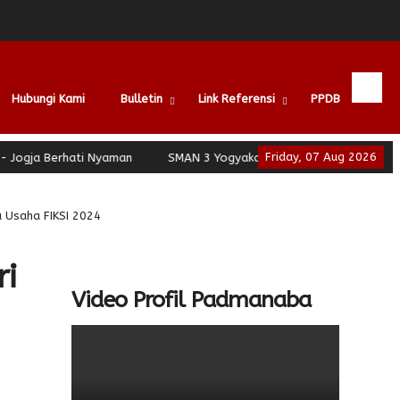
Hubungi Kami
Bulletin
Link Referensi
PPDB
Friday, 07 Aug 2026
gja Berhati Nyaman
SMAN 3 Yogyakarta - School of Leadership -
 Usaha FIKSI 2024
ri
Video Profil Padmanaba