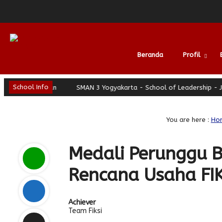
Beranda
Profil
School Info
erhati Nyaman
SMAN 3 Yogyakarta - School of Leadership - Jogja
Alumni
You are here :
Ho
Medali Perunggu B
Rencana Usaha FIK
Achiever
Team Fiksi