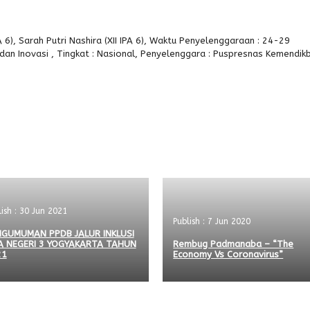
 6), Sarah Putri Nashira (XII IPA 6), Waktu Penyelenggaraan : 24-29
dan Inovasi , Tingkat : Nasional, Penyelenggara : Puspresnas Kemendik
lish : 30 Jun 2021
Publish : 7 Jun 2020
GUMUMAN PPDB JALUR INKLUSI
A NEGERI 3 YOGYAKARTA TAHUN
Rembug Padmanaba – “The
21
Economy Vs Coronavirus”