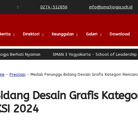
:
:
0274-512856
info@sma3jogja.sch.id
Berita
Direktori
Keunggulan
Galeri
Download
 Berhati Nyaman
SMAN 3 Yogyakarta - School of Leadership - Jo
me
-
Prestasi
- Medali Perunggu Bidang Desain Grafis Kategori Rencana
idang Desain Grafis Katego
SI 2024