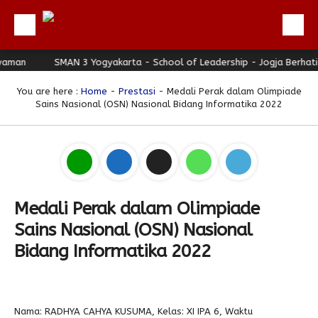
Beranda
SMAN 3 Yogyakarta - School of Leadership - Jogja Berhati Nya
Profil
You are here :
Home
-
Prestasi
- Medali Perak dalam Olimpiade
Sains Nasional (OSN) Nasional Bidang Informatika 2022
Berita
Direktori
Keunggulan
Galeri
Medali Perak dalam Olimpiade
Download
Sains Nasional (OSN) Nasional
Hubungi Kami
Bidang Informatika 2022
Bulletin
Link Referensi
Nama: RADHYA CAHYA KUSUMA, Kelas: XI IPA 6, Waktu
PPDB