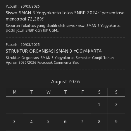
Publish : 20/03/2025
Siswa SMAN 3 Yogyakarta lolos SNBP 2024: ‘persentase
mencapai 72,28%’
Sebaran fakultas yang dipilih oleh siswa-siswi SMAN 3 Yogyakarta
pada jalur SNBP dan IUP UGM..
Publish : 10/03/2025
STRUKTUR ORGANISASI SMAN 3 YOGYAKARTA
Struktur Organisasi SMAN 3 Yogyakarta Semester Ganjil Tahun
Ajaran 2025/2026 Facebook Comments Box
August 2026
M
T
W
T
F
S
S
1
2
3
4
5
6
7
8
9