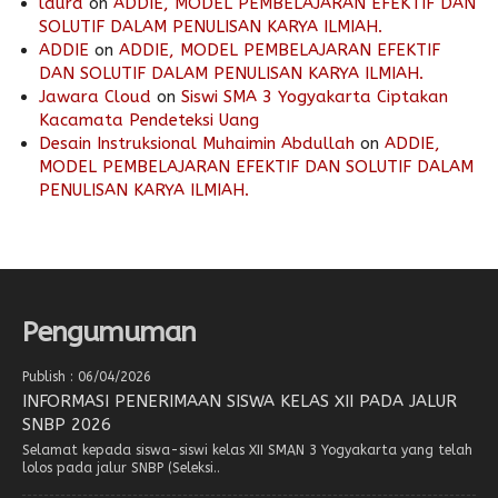
laura
on
ADDIE, MODEL PEMBELAJARAN EFEKTIF DAN
SOLUTIF DALAM PENULISAN KARYA ILMIAH.
ADDIE
on
ADDIE, MODEL PEMBELAJARAN EFEKTIF
DAN SOLUTIF DALAM PENULISAN KARYA ILMIAH.
Jawara Cloud
on
Siswi SMA 3 Yogyakarta Ciptakan
Kacamata Pendeteksi Uang
Desain Instruksional Muhaimin Abdullah
on
ADDIE,
MODEL PEMBELAJARAN EFEKTIF DAN SOLUTIF DALAM
PENULISAN KARYA ILMIAH.
Pengumuman
Publish : 06/04/2026
INFORMASI PENERIMAAN SISWA KELAS XII PADA JALUR
SNBP 2026
Selamat kepada siswa-siswi kelas XII SMAN 3 Yogyakarta yang telah
lolos pada jalur SNBP (Seleksi..