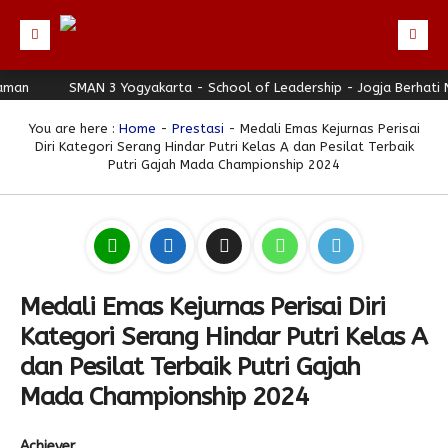
an
Beranda
SMAN 3 Yogyakarta - School of Leadership - Jogja Berhati Ny
Profil
You are here :
Home
-
Prestasi
- Medali Emas Kejurnas Perisai
Diri Kategori Serang Hindar Putri Kelas A dan Pesilat Terbaik
Berita
Putri Gajah Mada Championship 2024
Direktori
Keunggulan
Galeri
Medali Emas Kejurnas Perisai Diri
Download
Kategori Serang Hindar Putri Kelas A
Hubungi Kami
dan Pesilat Terbaik Putri Gajah
Bulletin
Mada Championship 2024
Link Referensi
Achiever
PPDB