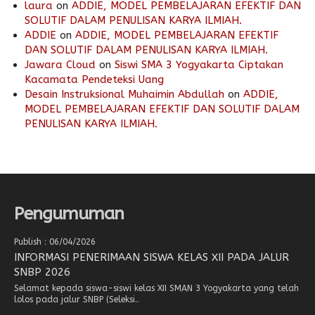
laura
on
ADDIE, MODEL PEMBELAJARAN EFEKTIF DAN
SOLUTIF DALAM PENULISAN KARYA ILMIAH.
ADDIE
on
ADDIE, MODEL PEMBELAJARAN EFEKTIF
DAN SOLUTIF DALAM PENULISAN KARYA ILMIAH.
Jawara Cloud
on
Siswi SMA 3 Yogyakarta Ciptakan
Kacamata Pendeteksi Uang
Desain Instruksional Muhaimin Abdullah
on
ADDIE,
MODEL PEMBELAJARAN EFEKTIF DAN SOLUTIF DALAM
PENULISAN KARYA ILMIAH.
Pengumuman
Publish : 06/04/2026
INFORMASI PENERIMAAN SISWA KELAS XII PADA JALUR
SNBP 2026
Selamat kepada siswa-siswi kelas XII SMAN 3 Yogyakarta yang telah
lolos pada jalur SNBP (Seleksi..