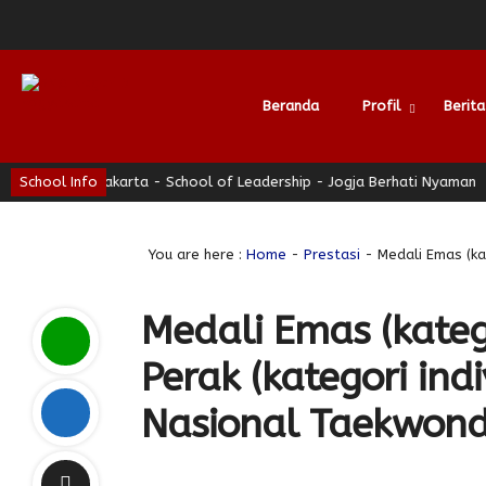
Beranda
Profil
Berita
N 3 Yogyakarta - School of Leadership - Jogja Berhati Nyaman
School Info
Alumni
You are here :
Home
-
Prestasi
- Medali Emas (kat
Medali Emas (katego
Perak (kategori ind
Nasional Taekwond