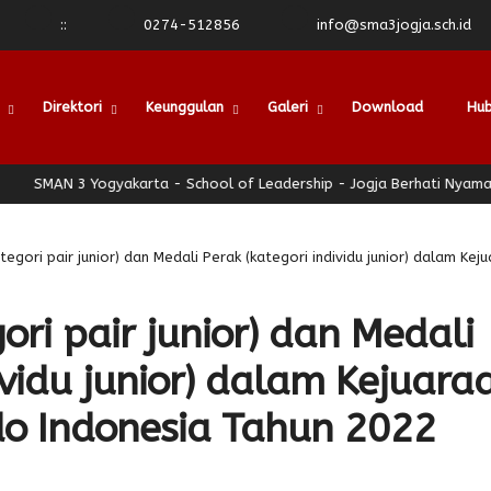
:
:
0274-512856
info@sma3jogja.sch.id
Direktori
Keunggulan
Galeri
Download
Hub
SMAN 3 Yogyakarta - School of Leadership - Jogja Berhati Nyaman
egori pair junior) dan Medali Perak (kategori individu junior) dalam 
ri pair junior) dan Medali
ividu junior) dalam Kejuara
o Indonesia Tahun 2022