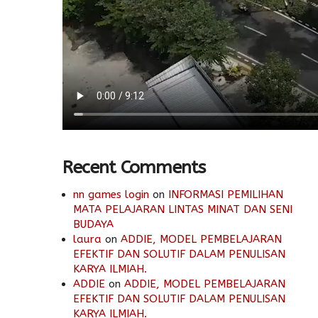
Recent Comments
nn games login
on
INFORMASI PEMILIHAN
MATA PELAJARAN LINTAS MINAT DAN SENI
BUDAYA
laura
on
ADDIE, MODEL PEMBELAJARAN
EFEKTIF DAN SOLUTIF DALAM PENULISAN
KARYA ILMIAH.
ADDIE
on
ADDIE, MODEL PEMBELAJARAN
EFEKTIF DAN SOLUTIF DALAM PENULISAN
KARYA ILMIAH.