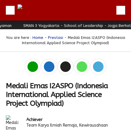
man
Beranda
SMAN 3 Yogyakarta - School of Leadership - Jogja Berhati 
Profil
You are here :
Home
-
Prestasi
- Medali Emas I2ASPO (Indonesia
International Applied Science Project Olympiad)
Berita
Direktori
Keunggulan
Galeri
Medali Emas I2ASPO (Indonesia
Download
International Applied Science
Hubungi Kami
Project Olympiad)
Bulletin
Achiever
Link Referensi
Team Karya Ilmiah Remaja, Kewirausahaan
PPDB