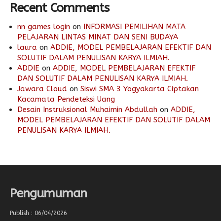
Recent Comments
nn games login
on
INFORMASI PEMILIHAN MATA
PELAJARAN LINTAS MINAT DAN SENI BUDAYA
laura
on
ADDIE, MODEL PEMBELAJARAN EFEKTIF DAN
SOLUTIF DALAM PENULISAN KARYA ILMIAH.
ADDIE
on
ADDIE, MODEL PEMBELAJARAN EFEKTIF
DAN SOLUTIF DALAM PENULISAN KARYA ILMIAH.
Jawara Cloud
on
Siswi SMA 3 Yogyakarta Ciptakan
Kacamata Pendeteksi Uang
Desain Instruksional Muhaimin Abdullah
on
ADDIE,
MODEL PEMBELAJARAN EFEKTIF DAN SOLUTIF DALAM
PENULISAN KARYA ILMIAH.
Pengumuman
Publish : 06/04/2026