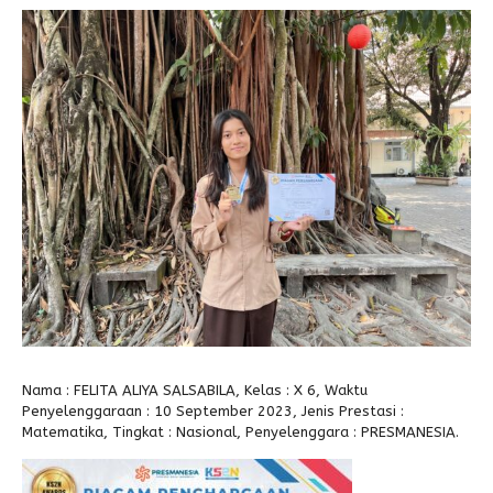
Alumni
Kegiatan Kemitraan
Penbes 2026
Antologi Puisi 1
Antologi Puisi 2
Antologi Puisi 3
Antologi Puisi 4
Antologi Cerpen B.Inggris
Nama : FELITA ALIYA SALSABILA, Kelas : X 6, Waktu
Penyelenggaraan : 10 September 2023, Jenis Prestasi :
Matematika, Tingkat : Nasional, Penyelenggara : PRESMANESIA.