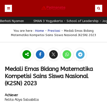
hati Nyaman
Beranda
SMAN 3 Yogyakarta - School of Leadership - Jogja 
Profil
You are here :
Home
-
Prestasi
- Medali Emas Bidang
Matematika Kompetisi Sains Siswa Nasional (K2SN) 2023
Berita
Identitas Sekolah
Direktori
Visi-Misi
Terbaru
Keunggulan
Struktur Organisasi
Editorial
Guru & Karyawan
Galeri
Sejarah
Blog Guru
Prestasi
Medali Emas Bidang Matematika
Download
Seragam
Padmanaba Smart Service
Foto
Kompetisi Sains Siswa Nasional
Hubungi Kami
Kolom Siswa
Majalah Digital
Video
(K2SN) 2023
Bulletin
Pengumuman
Karya Siswa
Achiever
Link Referensi
Fasilitas
Padnews
Progresif #37
Felita Aliya Salsabilla
PPDB
Eskul
Majalah Progresif
Event Padmanaba
Padstory