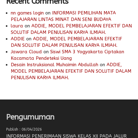
Recent Comments
nn games login
on
INFORMASI PEMILIHAN MATA
PELAJARAN LINTAS MINAT DAN SENI BUDAYA
laura
on
ADDIE, MODEL PEMBELAJARAN EFEKTIF DAN
SOLUTIF DALAM PENULISAN KARYA ILMIAH.
ADDIE
on
ADDIE, MODEL PEMBELAJARAN EFEKTIF
DAN SOLUTIF DALAM PENULISAN KARYA ILMIAH.
Jawara Cloud
on
Siswi SMA 3 Yogyakarta Ciptakan
Kacamata Pendeteksi Uang
Desain Instruksional Muhaimin Abdullah
on
ADDIE,
MODEL PEMBELAJARAN EFEKTIF DAN SOLUTIF DALAM
PENULISAN KARYA ILMIAH.
Pengumuman
Publish : 06/04/2026
INFORMASI PENERIMAAN SISWA KELAS XII PADA JALUR