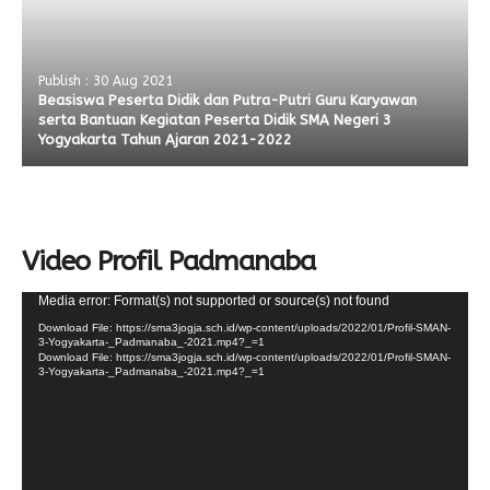
Publish : 30 Aug 2021
Beasiswa Peserta Didik dan Putra-Putri Guru Karyawan
serta Bantuan Kegiatan Peserta Didik SMA Negeri 3
Yogyakarta Tahun Ajaran 2021-2022
Video Profil Padmanaba
Video
Media error: Format(s) not supported or source(s) not found
Player
Download File: https://sma3jogja.sch.id/wp-content/uploads/2022/01/Profil-SMAN-
3-Yogyakarta-_Padmanaba_-2021.mp4?_=1
Download File: https://sma3jogja.sch.id/wp-content/uploads/2022/01/Profil-SMAN-
3-Yogyakarta-_Padmanaba_-2021.mp4?_=1