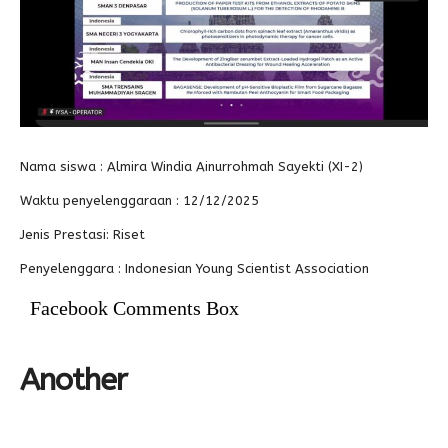
Alumni
Kegiatan Kemitraan
Penbes 2026
Antologi Puisi 1
Antologi Puisi 2
Antologi Puisi 3
Antologi Puisi 4
Nama siswa :
Almira Windia Ainurrohmah Sayekti (XI-2)
Antologi Cerpen B.Inggris
Waktu penyelenggaraan :
12/12/2025
Jenis Prestasi:
Riset
Penyelenggara : Indonesian Young Scientist Association
Facebook Comments Box
Another