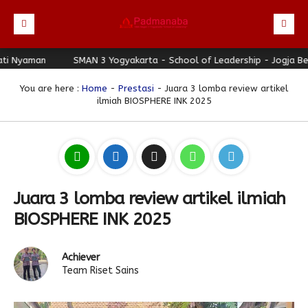
yaman
Beranda
SMAN 3 Yogyakarta - School of Leadership - Jogja Berhat
Profil
You are here :
Home
-
Prestasi
- Juara 3 lomba review artikel
ilmiah BIOSPHERE INK 2025
Berita
Identitas Sekolah
Direktori
Visi-Misi
Terbaru
Keunggulan
Struktur Organisasi
Editorial
Guru & Karyawan
Galeri
Sejarah
Blog Guru
Prestasi
Juara 3 lomba review artikel ilmiah
Download
Seragam
Padmanaba Smart Service
Foto
BIOSPHERE INK 2025
Hubungi Kami
Kolom Siswa
Majalah Digital
Video
Achiever
Bulletin
Pengumuman
Karya Siswa
Team Riset Sains
Link Referensi
Fasilitas
Padnews
Progresif #37
PPDB
Eskul
Majalah Progresif
Event Padmanaba
Padstory