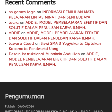
Recent Comments
nn games login
on
INFORMASI PEMILIHAN MATA
PELAJARAN LINTAS MINAT DAN SENI BUDAYA
laura
on
ADDIE, MODEL PEMBELAJARAN EFEKTIF DAN
SOLUTIF DALAM PENULISAN KARYA ILMIAH.
ADDIE
on
ADDIE, MODEL PEMBELAJARAN EFEKTIF
DAN SOLUTIF DALAM PENULISAN KARYA ILMIAH.
Jawara Cloud
on
Siswi SMA 3 Yogyakarta Ciptakan
Kacamata Pendeteksi Uang
Desain Instruksional Muhaimin Abdullah
on
ADDIE,
MODEL PEMBELAJARAN EFEKTIF DAN SOLUTIF DALAM
PENULISAN KARYA ILMIAH.
Pengumuman
Publish : 06/04/2026