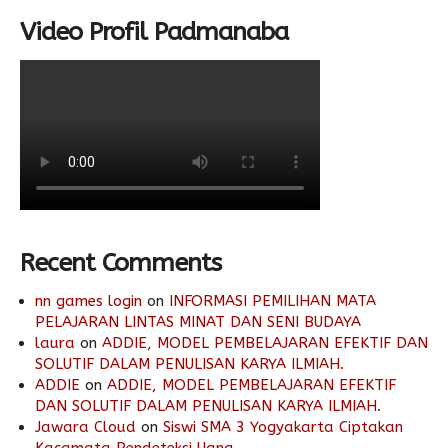
Video Profil Padmanaba
Recent Comments
nn games login
on
INFORMASI PEMILIHAN MATA
PELAJARAN LINTAS MINAT DAN SENI BUDAYA
laura
on
ADDIE, MODEL PEMBELAJARAN EFEKTIF DAN
SOLUTIF DALAM PENULISAN KARYA ILMIAH.
ADDIE
on
ADDIE, MODEL PEMBELAJARAN EFEKTIF
DAN SOLUTIF DALAM PENULISAN KARYA ILMIAH.
Jawara Cloud
on
Siswi SMA 3 Yogyakarta Ciptakan