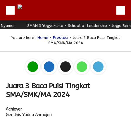
yaman
Beranda
SMAN 3 Yogyakarta - School of Leadership - Jogja Berhat
Profil
You are here :
Home
-
Prestasi
- Juara 3 Baca Puisi Tingkat
SMA/SMK/MA 2024
Berita
Direktori
Keunggulan
Galeri
Juara 3 Baca Puisi Tingkat
Download
SMA/SMK/MA 2024
Hubungi Kami
Achiever
Bulletin
Gendhis Yudea Anmajeri
Link Referensi
PPDB