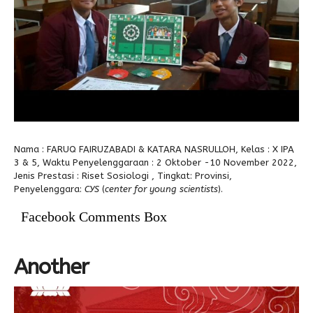
Alumni
Kegiatan Kemitraan
Penbes 2026
Antologi Puisi 1
Antologi Puisi 2
Antologi Puisi 3
Antologi Puisi 4
Antologi Cerpen B.Inggris
Nama : FARUQ FAIRUZABADI & KATARA NASRULLOH, Kelas : X IPA
3 & 5, Waktu Penyelenggaraan : 2 Oktober -10 November 2022,
Jenis Prestasi : Riset Sosiologi , Tingkat: Provinsi,
Penyelenggara:
CYS
(
center for young scientists
).
Facebook Comments Box
Another