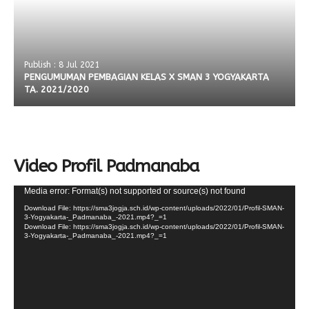
Publish : 8 Jul 2021
PENGUMUMAN PEMBAGIAN KELAS X SMAN 3 YOGYAKARTA
TA. 2021/2020
Video Profil Padmanaba
Video
Media error: Format(s) not supported or source(s) not found
Player
Download File: https://sma3jogja.sch.id/wp-content/uploads/2022/01/Profil-SMAN-
3-Yogyakarta-_Padmanaba_-2021.mp4?_=1
Download File: https://sma3jogja.sch.id/wp-content/uploads/2022/01/Profil-SMAN-
3-Yogyakarta-_Padmanaba_-2021.mp4?_=1