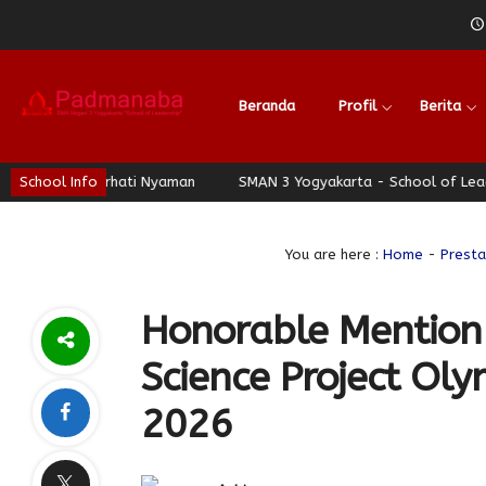
Beranda
Profil
Berita
rhati Nyaman
School Info
SMAN 3 Yogyakarta - School of Leadership - Jogja 
You are here :
Home
-
Presta
Honorable Mention
Science Project Ol
2026