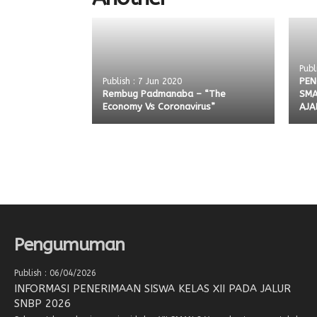
Publ
PEN
Publish : 7 Jun 2020
Rembug Padmanaba – “The
SMA
Economy Vs Coronavirus”
AJA
Pengumuman
Publish : 06/04/2026
INFORMASI PENERIMAAN SISWA KELAS XII PADA JALUR
SNBP 2026