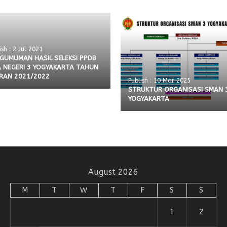
ish : 2 Jul 2021
GUMUMAN HASIL SELEKSI PPDB
 NEGERI 3 YOGYAKARTA TAHUN
RAN 2021/2022
Publish : 10 Mar 2025
STRUKTUR ORGANISASI SMAN 
YOGYAKARTA
August 2026
M
T
W
T
F
S
S
1
2