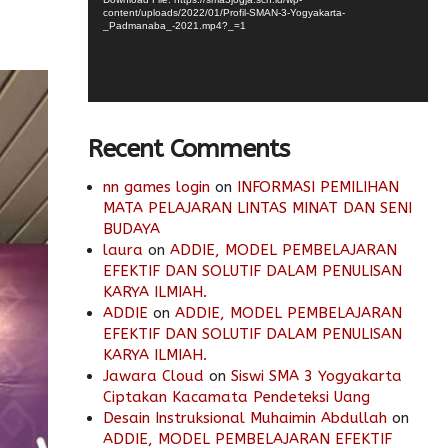
content/uploads/2022/01/Profil-SMAN-3-Yogyakarta-
_Padmanaba_-2021.mp4?_=1
Recent Comments
nn games login
on
INFORMASI PEMILIHAN
MATA PELAJARAN LINTAS MINAT DAN SENI
BUDAYA
laura
on
ADDIE, MODEL PEMBELAJARAN
EFEKTIF DAN SOLUTIF DALAM PENULISAN
KARYA ILMIAH.
ADDIE
on
ADDIE, MODEL PEMBELAJARAN
EFEKTIF DAN SOLUTIF DALAM PENULISAN
KARYA ILMIAH.
Jawara Cloud
on
Siswi SMA 3 Yogyakarta
Ciptakan Kacamata Pendeteksi Uang
Desain Instruksional Muhaimin Abdullah
on
ADDIE, MODEL PEMBELAJARAN EFEKTIF