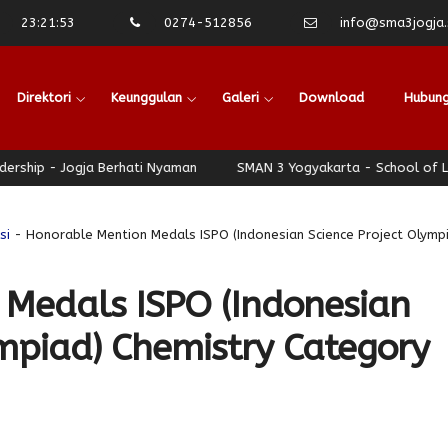
23
:
21
:
54
0274-512856
info@sma3jogja.s
Direktori
Keunggulan
Galeri
Download
Hubung
Berhati Nyaman
SMAN 3 Yogyakarta - School of Leadership - Jog
si
- Honorable Mention Medals ISPO (Indonesian Science Project Olymp
 Medals ISPO (Indonesian
ympiad) Chemistry Category