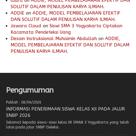
laura
on
ADDIE, MODEL PEMBELAJARAN EFEKTIF DAN
SOLUTIF DALAM PENULISAN KARYA ILMIAH.
ADDIE
on
ADDIE, MODEL PEMBELAJARAN EFEKTIF
DAN SOLUTIF DALAM PENULISAN KARYA ILMIAH.
Jawara Cloud
on
Siswi SMA 3 Yogyakarta Ciptakan
Kacamata Pendeteksi Uang
Desain Instruksional Muhaimin Abdullah
on
ADDIE,
MODEL PEMBELAJARAN EFEKTIF DAN SOLUTIF DALAM
PENULISAN KARYA ILMIAH.
Pengumuman
Publish : 06/04/2026
INFORMASI PENERIMAAN SISWA KELAS XII PADA JALUR
SNBP 2026
Selamat kepada siswa-siswi kelas XII SMAN 3 Yogyakarta yang telah
lolos pada jalur SNBP (Seleksi..