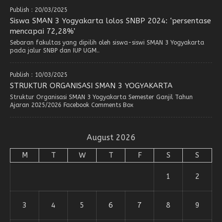
Publish : 20/03/2025
Siswa SMAN 3 Yogyakarta lolos SNBP 2024: ‘persentase
mencapai 72,28%’
Sebaran fakultas yang dipilih oleh siswa-siswi SMAN 3 Yogyakarta
pada jalur SNBP dan IUP UGM..
Publish : 10/03/2025
STRUKTUR ORGANISASI SMAN 3 YOGYAKARTA
Struktur Organisasi SMAN 3 Yogyakarta Semester Ganjil Tahun
Ajaran 2025/2026 Facebook Comments Box
August 2026
M
T
W
T
F
S
S
1
2
3
4
5
6
7
8
9