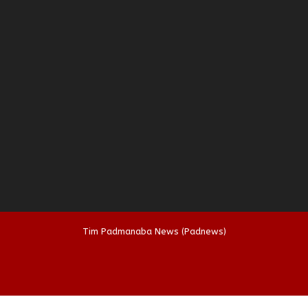
Tim Padmanaba News (Padnews)
Kontak Padmin lewat WhatsApp ?