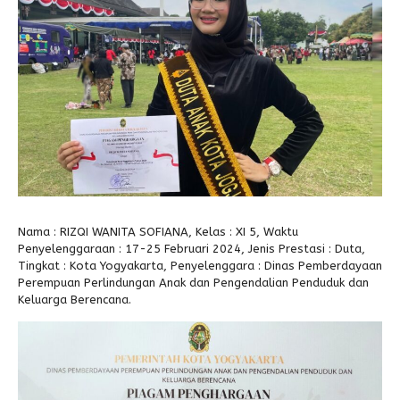
Alumni
Kegiatan Kemitraan
Penbes 2026
Antologi Puisi 1
Antologi Puisi 2
Antologi Puisi 3
Antologi Puisi 4
Antologi Cerpen B.Inggris
Nama : RIZQI WANITA SOFIANA, Kelas : XI 5, Waktu
Penyelenggaraan : 17-25 Februari 2024, Jenis Prestasi : Duta,
Tingkat : Kota Yogyakarta, Penyelenggara : Dinas Pemberdayaan
Perempuan Perlindungan Anak dan Pengendalian Penduduk dan
Keluarga Berencana.