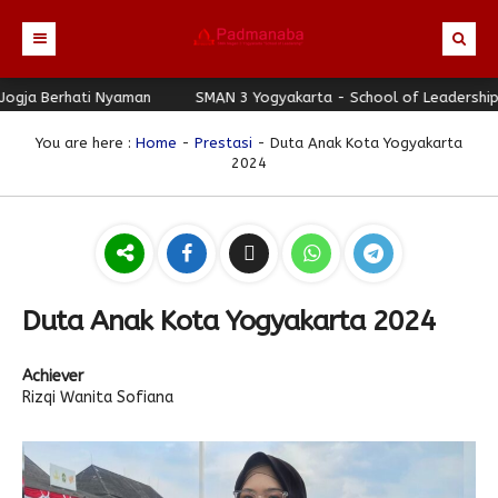
 Berhati Nyaman
Beranda
SMAN 3 Yogyakarta - School of Leadership - Jo
Profil
You are here :
Home
-
Prestasi
- Duta Anak Kota Yogyakarta
2024
Berita
Identitas Sekolah
Direktori
Visi-Misi
Terbaru
Keunggulan
Struktur Organisasi
Editorial
Guru & Karyawan
Galeri
Sejarah
Blog Guru
Prestasi
Duta Anak Kota Yogyakarta 2024
Download
Seragam
Padmanaba Smart Service
Foto
Achiever
Hubungi Kami
Kolom Siswa
Majalah Digital
Video
Rizqi Wanita Sofiana
Bulletin
Pengumuman
Karya Siswa
Link Referensi
Fasilitas
Padnews
Progresif #37
PPDB
Eskul
Majalah Progresif
Event Padmanaba
Padstory