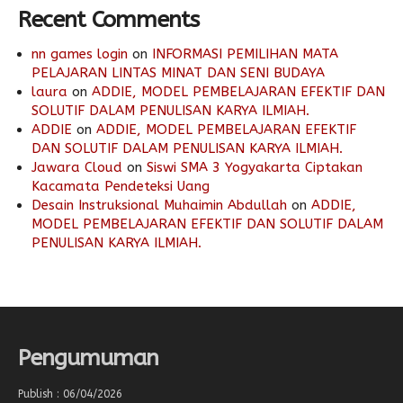
Recent Comments
nn games login
on
INFORMASI PEMILIHAN MATA
PELAJARAN LINTAS MINAT DAN SENI BUDAYA
laura
on
ADDIE, MODEL PEMBELAJARAN EFEKTIF DAN
SOLUTIF DALAM PENULISAN KARYA ILMIAH.
ADDIE
on
ADDIE, MODEL PEMBELAJARAN EFEKTIF
DAN SOLUTIF DALAM PENULISAN KARYA ILMIAH.
Jawara Cloud
on
Siswi SMA 3 Yogyakarta Ciptakan
Kacamata Pendeteksi Uang
Desain Instruksional Muhaimin Abdullah
on
ADDIE,
MODEL PEMBELAJARAN EFEKTIF DAN SOLUTIF DALAM
PENULISAN KARYA ILMIAH.
Pengumuman
Publish : 06/04/2026