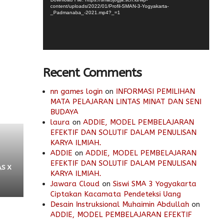
content/uploads/2022/01/Profil-SMAN-3-Yogyakarta-
_Padmanaba_-2021.mp4?_=1
Recent Comments
nn games login
on
INFORMASI PEMILIHAN
MATA PELAJARAN LINTAS MINAT DAN SENI
BUDAYA
laura
on
ADDIE, MODEL PEMBELAJARAN
EFEKTIF DAN SOLUTIF DALAM PENULISAN
KARYA ILMIAH.
ADDIE
on
ADDIE, MODEL PEMBELAJARAN
EFEKTIF DAN SOLUTIF DALAM PENULISAN
S X
KARYA ILMIAH.
Jawara Cloud
on
Siswi SMA 3 Yogyakarta
Ciptakan Kacamata Pendeteksi Uang
Desain Instruksional Muhaimin Abdullah
on
ADDIE, MODEL PEMBELAJARAN EFEKTIF