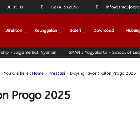
08
:
05
:
04
0274-512856
info@sma3jogja.s
Direktori
Keunggulan
Galeri
Download
Hubung
 - Jogja Berhati Nyaman
SMAN 3 Yogyakarta - School of Leadersh
You are here :
Home
-
Prestasi
- Diajeng Favorit Kulon Progo 2025
lon Progo 2025