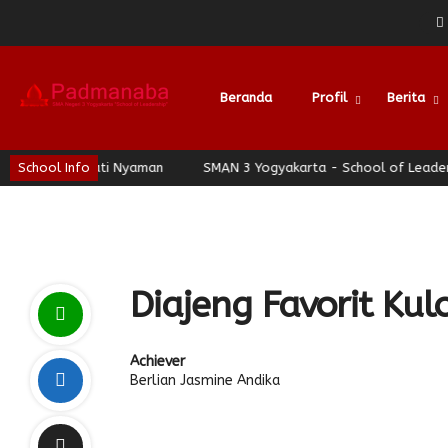
Beranda
Profil
Berita
Jogja Berhati Nyaman
School Info
SMAN 3 Yogyakarta - School of Leadership
Diajeng Favorit Ku
Achiever
Berlian Jasmine Andika