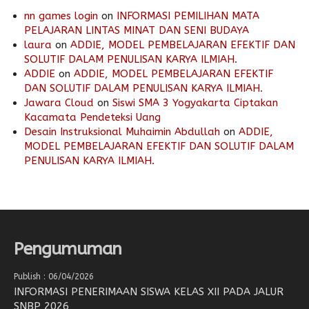
nn games login
on
INFORMASI PEMILIHAN MATA
PELAJARAN LINTAS MINAT DAN SENI BUDAYA
laura
on
ADDIE, MODEL PEMBELAJARAN EFEKTIF DAN
SOLUTIF DALAM PENULISAN KARYA ILMIAH.
ADDIE
on
ADDIE, MODEL PEMBELAJARAN EFEKTIF
DAN SOLUTIF DALAM PENULISAN KARYA ILMIAH.
Jawara Cloud
on
Siswi SMA 3 Yogyakarta Ciptakan
Kacamata Pendeteksi Uang
Desain Instruksional Muhaimin Abdullah
on
ADDIE,
MODEL PEMBELAJARAN EFEKTIF DAN SOLUTIF DALAM
PENULISAN KARYA ILMIAH.
Pengumuman
Publish : 06/04/2026
INFORMASI PENERIMAAN SISWA KELAS XII PADA JALUR
SNBP 2026