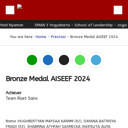
ti Nyaman
Beranda
SMAN 3 Yogyakarta - School of Leadership - Jogja Ber
Profil
You are here :
Home
-
Prestasi
- Bronze Medal AISEEF 2024
Berita
Direktori
Keunggulan
Galeri
Bronze Medal AISEEF 2024
Download
Achiever
Hubungi Kami
Team Riset Sains
Bulletin
Link Referensi
Nama :HUGHBERTYAN MAYSAA KARIIMI (X2), DAYANA BATRISYA
FRIADI (X3), SHABRINA ATHFAH SASMECKA (X6)FELITA ALIYA
PPDB