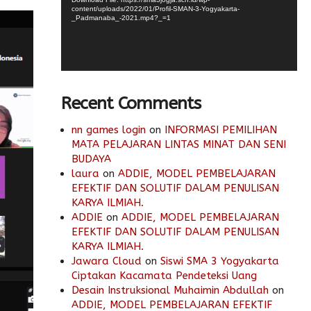
content/uploads/2022/01/Profil-SMAN-3-Yogyakarta-
_Padmanaba_-2021.mp4?_=1
Recent Comments
nn games login
on
INFORMASI PEMILIHAN
MATA PELAJARAN LINTAS MINAT DAN SENI
BUDAYA
laura
on
ADDIE, MODEL PEMBELAJARAN
EFEKTIF DAN SOLUTIF DALAM PENULISAN
KARYA ILMIAH.
ADDIE
on
ADDIE, MODEL PEMBELAJARAN
EFEKTIF DAN SOLUTIF DALAM PENULISAN
KARYA ILMIAH.
Jawara Cloud
on
Siswi SMA 3 Yogyakarta
Ciptakan Kacamata Pendeteksi Uang
Desain Instruksional Muhaimin Abdullah
on
ADDIE, MODEL PEMBELAJARAN EFEKTIF