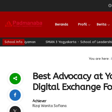
Beranda
Profil
Berita
a Berhati Nyaman
School Info
SMAN 3 Yogyakarta - School of Leadership - J
You are here :
Best Advocacy at Y
Digital Exchange F
Achiever
Rizqi Wanita Sofiana