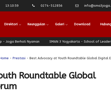
13
:
11
:
00
0274-512856
info@sma3jogja.s
Direktori
Keunggulan
Galeri
Download
Hubung
ogja Berhati Nyaman
SMAN 3 Yogyakarta - School of Leadership -
Home
-
Prestasi
- Best Advocacy at Youth Roundtable Global Digital 
outh Roundtable Global
orum