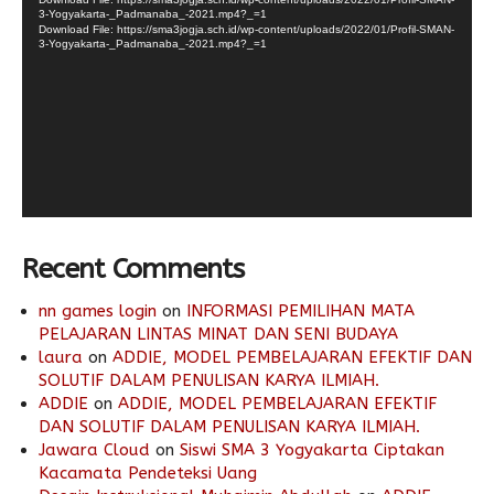
3-Yogyakarta-_Padmanaba_-2021.mp4?_=1
Download File: https://sma3jogja.sch.id/wp-content/uploads/2022/01/Profil-SMAN-
3-Yogyakarta-_Padmanaba_-2021.mp4?_=1
Recent Comments
nn games login
on
INFORMASI PEMILIHAN MATA
PELAJARAN LINTAS MINAT DAN SENI BUDAYA
laura
on
ADDIE, MODEL PEMBELAJARAN EFEKTIF DAN
SOLUTIF DALAM PENULISAN KARYA ILMIAH.
ADDIE
on
ADDIE, MODEL PEMBELAJARAN EFEKTIF
DAN SOLUTIF DALAM PENULISAN KARYA ILMIAH.
Jawara Cloud
on
Siswi SMA 3 Yogyakarta Ciptakan
Kacamata Pendeteksi Uang