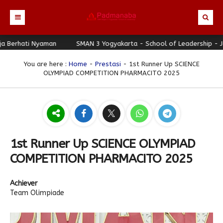
hati Nyaman
Beranda
SMAN 3 Yogyakarta - School of Leadership - Jogja 
Profil
You are here :
Home
-
Prestasi
- 1st Runner Up SCIENCE
OLYMPIAD COMPETITION PHARMACITO 2025
Berita
Identitas Sekolah
Direktori
Visi-Misi
Terbaru
Keunggulan
Struktur Organisasi
Editorial
Guru & Karyawan
Galeri
Sejarah
Blog Guru
Prestasi
1st Runner Up SCIENCE OLYMPIAD
Download
Seragam
Padmanaba Smart Service
Foto
COMPETITION PHARMACITO 2025
Hubungi Kami
Kolom Siswa
Majalah Digital
Video
Achiever
Bulletin
Pengumuman
Karya Siswa
Team Olimpiade
Link Referensi
Fasilitas
Padnews
Progresif #37
PPDB
Eskul
Majalah Progresif
Event Padmanaba
Padstory