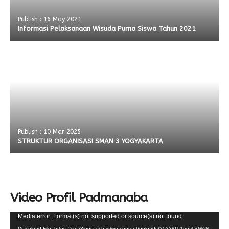
Publish : 16 May 2021
Informasi Pelaksanaan Wisuda Purna Siswa Tahun 2021
Publish : 10 Mar 2025
STRUKTUR ORGANISASI SMAN 3 YOGYAKARTA
Video Profil Padmanaba
Video
Media error: Format(s) not supported or source(s) not found
Player
Download File: https://sma3jogja.sch.id/wp-content/uploads/2022/01/Profil-SMAN-