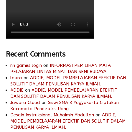
Alumni
Recent Comments
nn games login
on
INFORMASI PEMILIHAN MATA
PELAJARAN LINTAS MINAT DAN SENI BUDAYA
laura
on
ADDIE, MODEL PEMBELAJARAN EFEKTIF DAN
SOLUTIF DALAM PENULISAN KARYA ILMIAH.
ADDIE
on
ADDIE, MODEL PEMBELAJARAN EFEKTIF
DAN SOLUTIF DALAM PENULISAN KARYA ILMIAH.
Jawara Cloud
on
Siswi SMA 3 Yogyakarta Ciptakan
Kacamata Pendeteksi Uang
Desain Instruksional Muhaimin Abdullah
on
ADDIE,
MODEL PEMBELAJARAN EFEKTIF DAN SOLUTIF DALAM
PENULISAN KARYA ILMIAH.