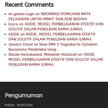
Recent Comments
nn games login
on
INFORMASI PEMILIHAN MATA
PELAJARAN LINTAS MINAT DAN SENI BUDAYA
laura
on
ADDIE, MODEL PEMBELAJARAN EFEKTIF DAN
SOLUTIF DALAM PENULISAN KARYA ILMIAH.
ADDIE
on
ADDIE, MODEL PEMBELAJARAN EFEKTIF
DAN SOLUTIF DALAM PENULISAN KARYA ILMIAH.
Jawara Cloud
on
Siswi SMA 3 Yogyakarta Ciptakan
Kacamata Pendeteksi Uang
Desain Instruksional Muhaimin Abdullah
on
ADDIE,
MODEL PEMBELAJARAN EFEKTIF DAN SOLUTIF DALAM
PENULISAN KARYA ILMIAH.
Pengumuman
Publish : 06/04/2026