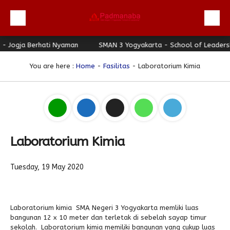
Jogja Berhati Nyaman
Beranda
SMAN 3 Yogyakarta - School of Leadership 
Profil
You are here :
Home
-
Fasilitas
- Laboratorium Kimia
Berita
Direktori
Keunggulan
Galeri
Laboratorium Kimia
Download
Tuesday, 19 May 2020
Hubungi Kami
Bulletin
Laboratorium kimia SMA Negeri 3 Yogyakarta memliki luas
Link Referensi
bangunan 12 x 10 meter dan terletak di sebelah sayap timur
sekolah. Laboratorium kimia memiliki bangunan yang cukup luas
PPDB