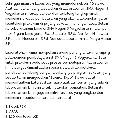
sehingga memiliki kapasitas yang memadai sekitar 40 siswa.
Alat dan bahan yang disediakan di Laboratorium SMA Negeri 3
Alumni
Yogyakarta ini cukup banyak dan terbilang lengkap untuk
memenuhi proses pembelajaran yang akan dilaksanakan yaitu
kebutuhan praktikum di jenjang sekolah menengah atas. Selain
itu Laboratorium kimia di SMA Negeri 3 Yogyakarta ini diampu
oleh 3 guru kimia yaitu, Eko Saputro, S.Pd., Nur Asih Himawati,
S.Pd., dan Maesaroh, S.Pd. Dan satu laboran kimia, Mutya Hanun,
S.Pd.
Laboratorium kimia merupakan sarana penting untuk menunjang
pelaksanaan pembelajaran di SMA Negeri 3 Yogyakarta. Selain
untuk praktikum pada saat proses pembelajaran, laboratorium
kimia sangat dimanfaatkan pasa siswa untuk melakukan
penelitian sehubung dengan didukungnya program sekolah yang
setiap tahun mengadakan “Science Expo”. Siswa dapat
memanfaatkan ketersediaan alat-alat dan bahan yang ada di
laboratorium kimia ini untuk melakukan penelitian. Selain itu
laboratorium kimia juga memiliki fasilitas yang lengkap dan
memenuhi standar, antara lain terdapat :
Kotak P3K
APAR
LCD dan layar LCD