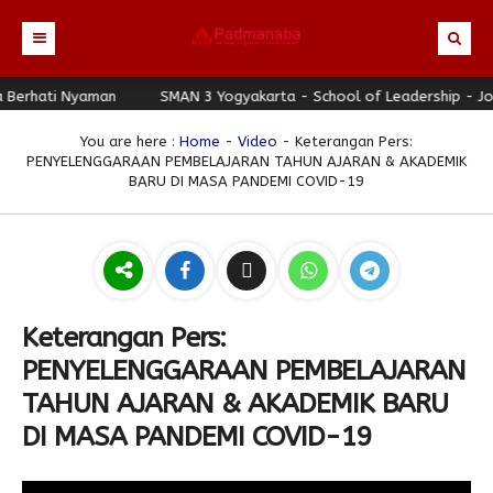
erhati Nyaman
Beranda
SMAN 3 Yogyakarta - School of Leadership - Jogja
Profil
You are here :
Home
-
Video
- Keterangan Pers:
PENYELENGGARAAN PEMBELAJARAN TAHUN AJARAN & AKADEMIK
Berita
Identitas Sekolah
BARU DI MASA PANDEMI COVID-19
Direktori
Visi-Misi
Terbaru
Keunggulan
Struktur Organisasi
Editorial
Guru & Karyawan
Galeri
Sejarah
Blog Guru
Prestasi
Keterangan Pers:
Download
Seragam
Padmanaba Smart Service
Foto
PENYELENGGARAAN PEMBELAJARAN
Hubungi Kami
Kolom Siswa
Majalah Digital
Video
TAHUN AJARAN & AKADEMIK BARU
Bulletin
Pengumuman
Karya Siswa
DI MASA PANDEMI COVID-19
Link Referensi
Fasilitas
Padnews
Progresif #37
PPDB
Eskul
Majalah Progresif
Event Padmanaba
Padstory