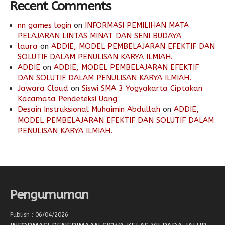
Recent Comments
nn games login
on
INFORMASI PEMILIHAN MATA
PELAJARAN LINTAS MINAT DAN SENI BUDAYA
laura
on
ADDIE, MODEL PEMBELAJARAN EFEKTIF DAN
SOLUTIF DALAM PENULISAN KARYA ILMIAH.
ADDIE
on
ADDIE, MODEL PEMBELAJARAN EFEKTIF
DAN SOLUTIF DALAM PENULISAN KARYA ILMIAH.
Jawara Cloud
on
Siswi SMA 3 Yogyakarta Ciptakan
Kacamata Pendeteksi Uang
Desain Instruksional Muhaimin Abdullah
on
ADDIE,
MODEL PEMBELAJARAN EFEKTIF DAN SOLUTIF DALAM
PENULISAN KARYA ILMIAH.
Pengumuman
Publish : 06/04/2026