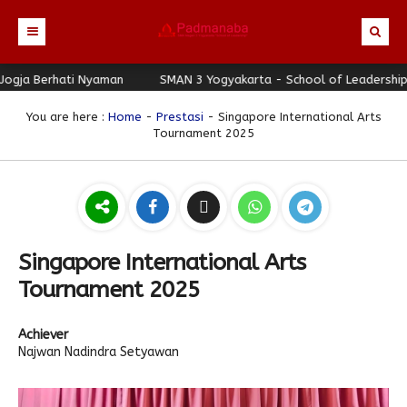
 Berhati Nyaman
Beranda
SMAN 3 Yogyakarta - School of Leadership - Jo
Profil
You are here :
Home
-
Prestasi
- Singapore International Arts
Tournament 2025
Berita
Identitas Sekolah
Direktori
Visi-Misi
Terbaru
Keunggulan
Struktur Organisasi
Editorial
Guru & Karyawan
Galeri
Sejarah
Blog Guru
Prestasi
Singapore International Arts
Download
Seragam
Padmanaba Smart Service
Foto
Tournament 2025
Hubungi Kami
Kolom Siswa
Majalah Digital
Video
Achiever
Bulletin
Pengumuman
Karya Siswa
Najwan Nadindra Setyawan
Link Referensi
Fasilitas
Padnews
Progresif #37
PPDB
Eskul
Majalah Progresif
Event Padmanaba
Padstory