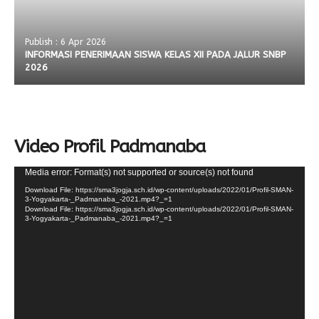
Publish : 6 Apr 2026
INFORMASI PENERIMAAN SISWA KELAS XII PADA JALUR SNBP
2026
Video Profil Padmanaba
Video
Media error: Format(s) not supported or source(s) not found
Player
Download File: https://sma3jogja.sch.id/wp-content/uploads/2022/01/Profil-SMAN-
3-Yogyakarta-_Padmanaba_-2021.mp4?_=1
Download File: https://sma3jogja.sch.id/wp-content/uploads/2022/01/Profil-SMAN-
3-Yogyakarta-_Padmanaba_-2021.mp4?_=1