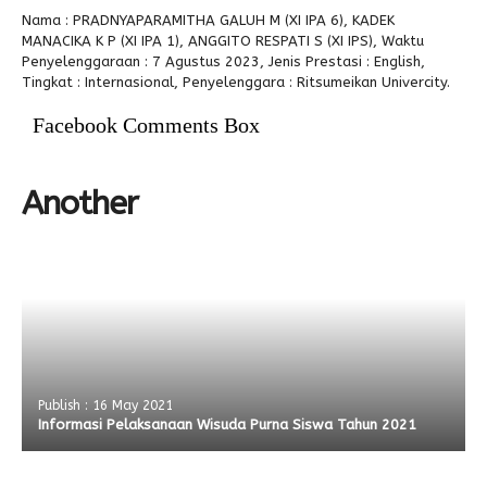
Nama : PRADNYAPARAMITHA GALUH M (XI IPA 6), KADEK
Alumni
Kegiatan Kemitraan
Penbes 2026
Antologi Puisi 1
MANACIKA K P (XI IPA 1), ANGGITO RESPATI S (XI IPS), Waktu
Penyelenggaraan : 7 Agustus 2023, Jenis Prestasi : English,
Antologi Puisi 2
Tingkat : Internasional, Penyelenggara : Ritsumeikan Univercity.
Antologi Puisi 3
Facebook Comments Box
Antologi Puisi 4
Another
Antologi Cerpen B.Inggris
Publish : 16 May 2021
Informasi Pelaksanaan Wisuda Purna Siswa Tahun 2021