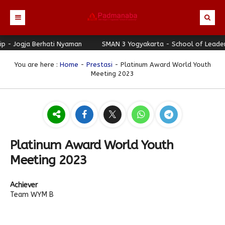
 Jogja Berhati Nyaman
Beranda
SMAN 3 Yogyakarta - School of Leadershi
Profil
You are here :
Home
-
Prestasi
- Platinum Award World Youth
Meeting 2023
Berita
Identitas Sekolah
Direktori
Visi-Misi
Terbaru
Keunggulan
Struktur Organisasi
Editorial
Guru & Karyawan
Galeri
Sejarah
Blog Guru
Prestasi
Platinum Award World Youth
Download
Seragam
Padmanaba Smart Service
Foto
Meeting 2023
Hubungi Kami
Kolom Siswa
Majalah Digital
Video
Achiever
Bulletin
Pengumuman
Karya Siswa
Team WYM B
Link Referensi
Fasilitas
Padnews
Progresif #37
PPDB
Eskul
Majalah Progresif
Event Padmanaba
Padstory