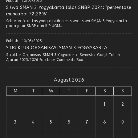
Publish : 20/03/2025
Siswa SMAN 3 Yogyakarta lolos SNBP 2024: ‘persentase
mencapai 72,28%’
Sebaran fakultas yang dipilih oleh siswa-siswi SMAN 3 Yogyakarta
pada jalur SNBP dan IUP UGM..
Publish : 10/03/2025
STRUKTUR ORGANISASI SMAN 3 YOGYAKARTA
Struktur Organisasi SMAN 3 Yogyakarta Semester Ganjil Tahun
Ajaran 2025/2026 Facebook Comments Box
August 2026
M
T
W
T
F
S
S
1
2
3
4
5
6
7
8
9