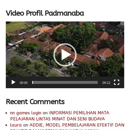
Video Profil Padmanaba
Video
Player
00:00
09:12
Recent Comments
nn games login
on
INFORMASI PEMILIHAN MATA
PELAJARAN LINTAS MINAT DAN SENI BUDAYA
laura
on
ADDIE, MODEL PEMBELAJARAN EFEKTIF DAN