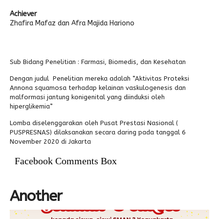
Achiever
Alumni
Kegiatan Kemitraan
Penbes 2026
Antologi Puisi 1
Zhafira Mafaz dan Afra Majida Hariono
Antologi Puisi 2
Antologi Puisi 3
Sub Bidang Penelitian : Farmasi, Biomedis, dan Kesehatan
Antologi Puisi 4
Dengan judul Penelitian mereka adalah “Aktivitas Proteksi
Annona squamosa terhadap kelainan vaskulogenesis dan
Antologi Cerpen B.Inggris
malformasi jantung konigenital yang diinduksi oleh
hiperglikemia”
Lomba diselenggarakan oleh Pusat Prestasi Nasional (
PUSPRESNAS) dilaksanakan secara daring pada tanggal 6
November 2020 di Jakarta
Facebook Comments Box
Another