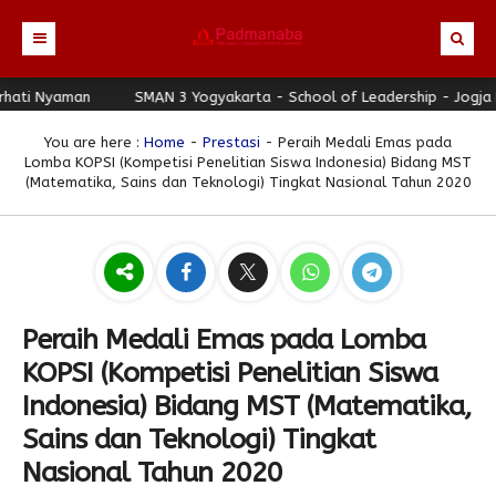
ti Nyaman
Beranda
SMAN 3 Yogyakarta - School of Leadership - Jogja Be
Profil
You are here :
Home
-
Prestasi
- Peraih Medali Emas pada
Lomba KOPSI (Kompetisi Penelitian Siswa Indonesia) Bidang MST
Berita
Identitas Sekolah
(Matematika, Sains dan Teknologi) Tingkat Nasional Tahun 2020
Direktori
Visi-Misi
Terbaru
Keunggulan
Struktur Organisasi
Editorial
Guru & Karyawan
Galeri
Sejarah
Blog Guru
Prestasi
Peraih Medali Emas pada Lomba
Download
Seragam
Padmanaba Smart Service
Foto
KOPSI (Kompetisi Penelitian Siswa
Hubungi Kami
Kolom Siswa
Majalah Digital
Video
Indonesia) Bidang MST (Matematika,
Bulletin
Pengumuman
Karya Siswa
Sains dan Teknologi) Tingkat
Link Referensi
Fasilitas
Padnews
Progresif #37
Nasional Tahun 2020
PPDB
Eskul
Majalah Progresif
Event Padmanaba
Padstory