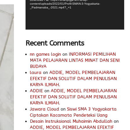
content/uploads/2022/01/Profil-SMAN-3-Yogyakarta-
_Padmanaba_-2021.mp4?_=1
Recent Comments
nn games login
on
INFORMASI PEMILIHAN
MATA PELAJARAN LINTAS MINAT DAN SENI
BUDAYA
laura
on
ADDIE, MODEL PEMBELAJARAN
EFEKTIF DAN SOLUTIF DALAM PENULISAN
KARYA ILMIAH.
ADDIE
on
ADDIE, MODEL PEMBELAJARAN
EFEKTIF DAN SOLUTIF DALAM PENULISAN
KARYA ILMIAH.
Jawara Cloud
on
Siswi SMA 3 Yogyakarta
Ciptakan Kacamata Pendeteksi Uang
Desain Instruksional Muhaimin Abdullah
on
ADDIE, MODEL PEMBELAJARAN EFEKTIF