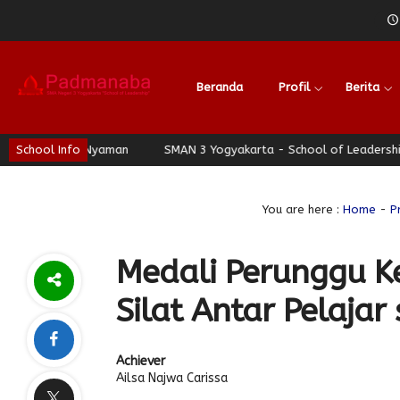
Beranda
Profil
Berita
 Berhati Nyaman
School Info
SMAN 3 Yogyakarta - School of Leadership - Jog
You are here :
Home
-
P
Medali Perunggu Ke
Silat Antar Pelajar
Achiever
Ailsa Najwa Carissa