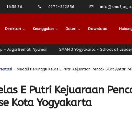
16
:
59
:
36
0274-512856
info@sma3jogja.s
Direktori
Keunggulan
Galeri
Download
Hubung
ja Berhati Nyaman
SMAN 3 Yogyakarta - School of Leadership - 
restasi
- Medali Perunggu Kelas E Putri Kejuaraan Pencak Silat Antar Pe
las E Putri Kejuaraan Penc
 se Kota Yogyakarta