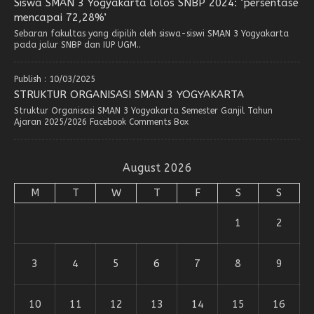
Siswa SMAN 3 Yogyakarta lolos SNBP 2024: ‘persentase
mencapai 72,28%’
Sebaran fakultas yang dipilih oleh siswa-siswi SMAN 3 Yogyakarta
pada jalur SNBP dan IUP UGM..
Publish : 10/03/2025
STRUKTUR ORGANISASI SMAN 3 YOGYAKARTA
Struktur Organisasi SMAN 3 Yogyakarta Semester Ganjil Tahun
Ajaran 2025/2026 Facebook Comments Box
August 2026
M
T
W
T
F
S
S
1
2
3
4
5
6
7
8
9
10
11
12
13
14
15
16