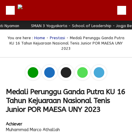
 Nyaman
Beranda
SMAN 3 Yogyakarta - School of Leadership - Jogja Berh
Profil
You are here :
Home
-
Prestasi
- Medali Perunggu Ganda Putra
KU 16 Tahun Kejuaraan Nasional Tenis Junior POR MAESA UNY
Berita
2023
Direktori
Keunggulan
Galeri
Download
Medali Perunggu Ganda Putra KU 16
Tahun Kejuaraan Nasional Tenis
Hubungi Kami
Junior POR MAESA UNY 2023
Bulletin
Link Referensi
Achiever
Muhammad Marco Athallah
PPDB