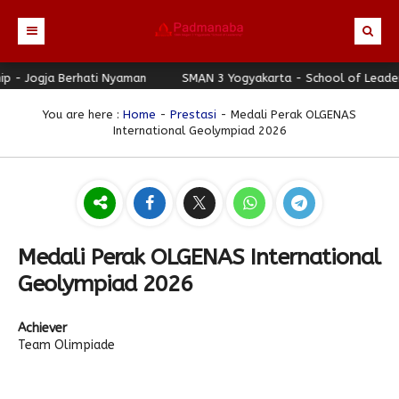
 Jogja Berhati Nyaman
Beranda
SMAN 3 Yogyakarta - School of Leadershi
Profil
You are here :
Home
-
Prestasi
- Medali Perak OLGENAS
International Geolympiad 2026
Berita
Identitas Sekolah
Direktori
Visi-Misi
Terbaru
Keunggulan
Struktur Organisasi
Editorial
Guru & Karyawan
Galeri
Sejarah
Blog Guru
Prestasi
Medali Perak OLGENAS International
Download
Seragam
Padmanaba Smart Service
Foto
Geolympiad 2026
Hubungi Kami
Kolom Siswa
Majalah Digital
Video
Achiever
Bulletin
Pengumuman
Karya Siswa
Team Olimpiade
Link Referensi
Fasilitas
Padnews
Progresif #37
PPDB
Eskul
Majalah Progresif
Event Padmanaba
Padstory