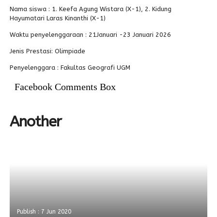
Nama siswa : 1. Keefa Agung Wistara (X-1), 2. Kidung
Alumni
Kegiatan Kemitraan
Penbes 2026
Antologi Puisi 1
Hayumatari Laras Kinanthi (X-1)
Waktu penyelenggaraan : 21Januari -23 Januari 2026
Antologi Puisi 2
Jenis Prestasi: Olimpiade
Antologi Puisi 3
Penyelenggara : Fakultas Geografi UGM
Antologi Puisi 4
Facebook Comments Box
Antologi Cerpen B.Inggris
Another
Publish : 7 Jun 2020